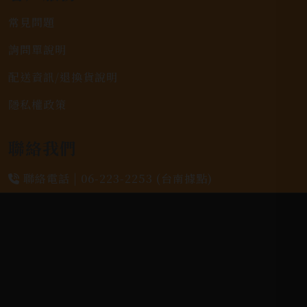
常見問題
詢問單說明
配送資訊/退換貨說明
隱私權政策
聯絡我們
聯絡電話 |
06-223-2253 (台南據點)
聯絡電話 |
07-791-2757 (高雄據點)
地址位置 |
高雄市小港區中安路650號
電郵信箱 |
yixin7917909@gmail.com