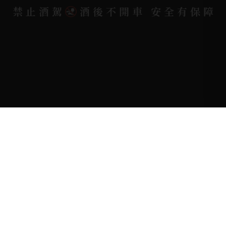
禁止酒駕
酒後不開車 安全有保障
Copyright 奕欣洋行-酒類專賣｜Wine & Spirit ©
2026.
All rights reserved.
Designed By
Bondlink