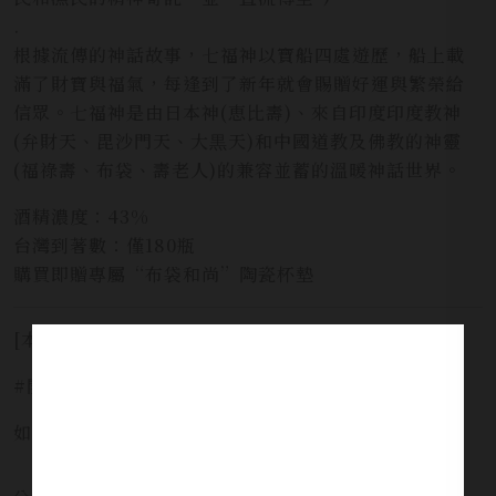
.
根據流傳的神話故事，七福神以寶船四處遊歷，船上載
滿了財寶與福氣，每逢到了新年就會賜贈好運與繁榮給
信眾。七福神是由日本神(恵比壽)、來自印度印度教神
(弁財天、毘沙門天、大黒天)和中國道教及佛教的神靈
(福祿壽、布袋、壽老人)的兼容並蓄的溫暖神話世界。
酒精濃度：43%
台灣到著數：僅180瓶
購買即贈專屬“布袋和尚”陶瓷杯墊
[本網站僅提供預覽，並不提供酒品販售服務]
#開車不喝酒安全有保障 #未滿十八歲禁止飲酒
如需服務請洽詢 LINE官方 ID:
@yi_xin