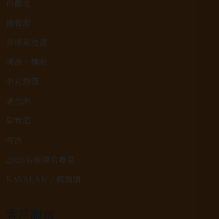
白蘭地
葡萄酒
香檳氣泡酒
清酒、燒酎
中式烈酒
調烈酒
果實酒
啤酒
2026春節禮盒專區
KAVALAN / 噶瑪蘭
客戶服務