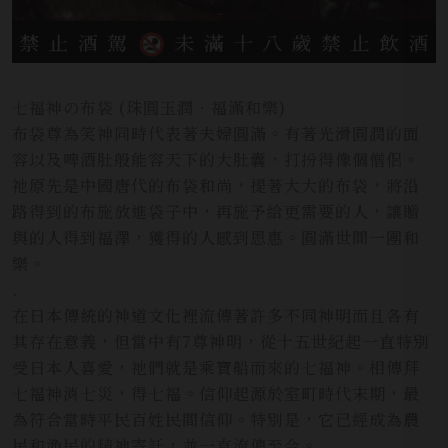
七福神の布袋 (珠圓玉潤．福滿和樂)
布袋尊為笑神同時代表著夫婦圓滿。有著光滑圓潤的面
容以及啤酒肚般能容天下的大肚囊，打扮得像個僧侶。
祂原先是中國唐代的布袋和尚，提著大大的布袋，將沿
路得到的布施放進袋子中，再施予給更需要的人，讓贈
與的人得到福澤，獲得的人感到恩惠。圓滿世間一團和
樂。
.
在日本傳統的神道文化裡流傳著許多不同神明而且各有
其存在意義，但當中有7尊神明，從十五世紀起一直特別
受日本人喜愛，祂們就是乘寶船而來的七福神。相傳拜
七福神消七災，得七福。信仰起源於室町時代末期，最
為符合當時平民百姓民間信仰。特別是，它已經成為農
民和漁民的精神寄託，並一直流傳至今。