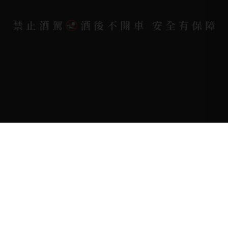
禁止酒駕
酒後不開車 安全有保障
Copyright 奕欣洋行-酒類專賣｜Wine & Spirit ©
2026.
All rights reserved.
Designed By
Bondlink