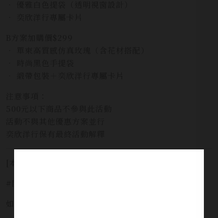
• 優雅白色提袋（透明視窗設計）
• 奕欣洋行專屬卡片
B方案加購價$299
• 單束高質感仿真玫瑰（含花材搭配）
• 時尚黑色手提袋
• 緞帶包裝＋奕欣洋行專屬卡片
注意事項：
500元以下商品不參與此活動
活動不與其他優惠方案並行
奕欣洋行保有最終活動解釋
[本網站僅提供預覽，並不提供酒品販售服務]
#開車不喝酒安全有保障 #未滿十八歲禁止飲酒
如需服務請洽詢 LINE官方 ID:
@yi_xin