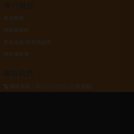
客戶服務
常見問題
詢問單說明
配送資訊/退換貨說明
隱私權政策
聯絡我們
聯絡電話 |
06-223-2253 (台南據點)
聯絡電話 |
07-791-2757 (高雄據點)
地址位置 |
高雄市小港區中安路650號
電郵信箱 |
yixin7917909@gmail.com