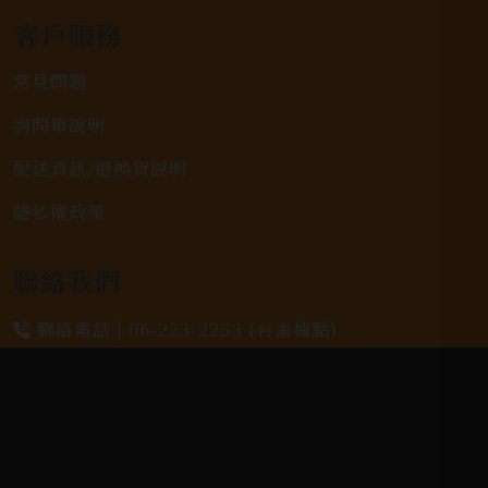
客戶服務
常見問題
詢問單說明
配送資訊/退換貨說明
隱私權政策
聯絡我們
聯絡電話 |
06-223-2253 (台南據點)
聯絡電話 |
07-791-2757 (高雄據點)
地址位置 |
高雄市小港區中安路650號
電郵信箱 |
yixin7917909@gmail.com