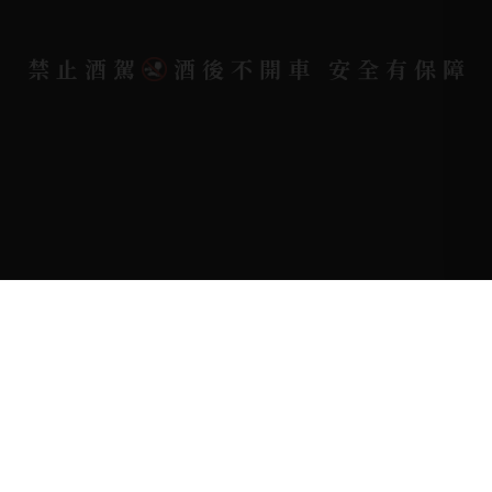
禁止酒駕
酒後不開車 安全有保障
Copyright 奕欣洋行-酒類專賣｜Wine & Spirit ©
2026.
All rights reserved.
Designed By
Bondlink