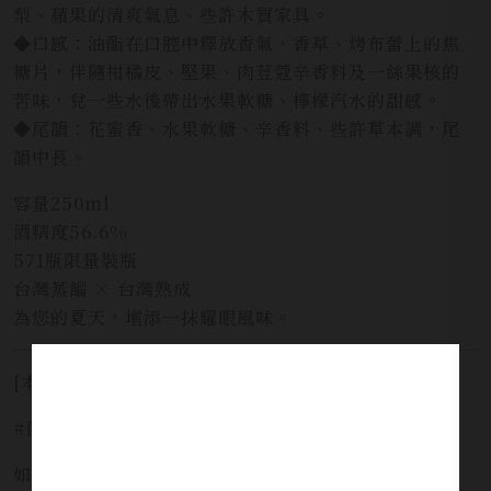
梨、蘋果的清爽氣息、些許木質家具。
◆口感：油酯在口腔中釋放香氣，香草、烤布蕾上的焦
糖片，伴隨柑橘皮、堅果、肉荳蔻辛香料及一絲果核的
苦味，兌一些水後帶出水果軟糖、檸檬汽水的甜感。
◆尾韻：花蜜香、水果軟糖、辛香料、些許草本調，尾
韻中長。
容量250ml
酒精度56.6%
571瓶限量裝瓶
台灣蒸餾 × 台灣熟成
為您的夏天，增添一抹耀眼風味。
[本網站僅提供預覽，並不提供酒品販售服務]
#開車不喝酒安全有保障 #未滿十八歲禁止飲酒
如需服務請洽詢 LINE官方 ID:
@yi_xin