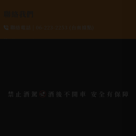
聯絡我們
聯絡電話 |
06-223-2253 (台南據點)
聯絡電話 |
07-791-2757 (高雄據點)
地址位置 |
高雄市小港區中安路650號
電郵信箱 |
yixin7917909@gmail.com
禁止酒駕
酒後不開車 安全有保障
Copyright 奕欣洋行-酒類專賣｜Wine & Spirit ©
2026.
All rights reserved.
Designed By
Bondlink