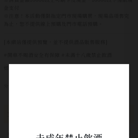
金支付
※注意！本活動僅限指定門市現場購買，現場品項售完
為止，恕不提供線上預購及門市電話預購。
[本網站僅提供預覽，並不提供酒品販售服務]
#開車不喝酒安全有保障 #未滿十八歲禁止飲酒
如需服務請洽詢 LINE官方 ID:
@yi_xin
分享本文章至：
文章分類
所有分類
未成年禁止飲酒