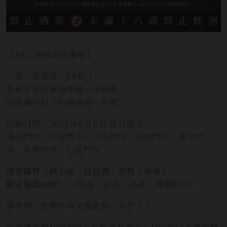
【88父親節限定優惠】
「爸」氣登場，88折！
為最辛苦的爸爸準備一份犒賞
在這個好日子和爸爸喝一杯吧！
活動日期：2025年8月8日 當日限定
適用門市：中安門市、中山門市、自由門市、建平門
市、永華門市、仁武門市
消費購買【威士忌、紅白酒、香檳、清酒】
限定優惠88折！
（雪茄、菸品、高粱、啤酒除外）
讓我們一起舉杯向父親說聲：辛苦了！
※消費金額10000以上可刷卡及現金，10000以下僅限現