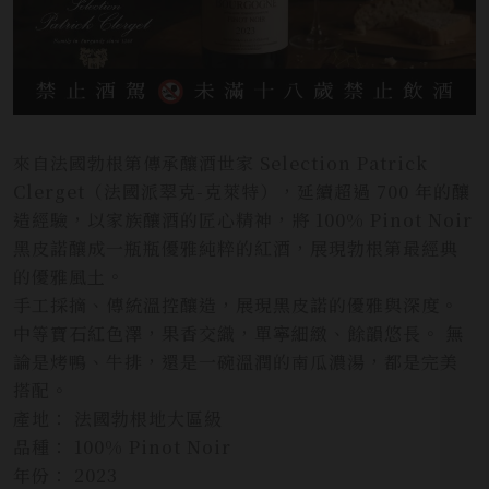
來自法國勃根第傳承釀酒世家 Selection Patrick
Clerget（法國派翠克-克萊特），延續超過 700 年的釀
造經驗，以家族釀酒的匠心精神，將 100% Pinot Noir
黑皮諾釀成一瓶瓶優雅純粹的紅酒，展現勃根第最經典
的優雅風土。
手工採摘、傳統溫控釀造，展現黑皮諾的優雅與深度。
中等寶石紅色澤，果香交織，單寧細緻、餘韻悠長。 無
論是烤鴨、牛排，還是一碗溫潤的南瓜濃湯，都是完美
搭配。
產地： 法國勃根地大區級
品種： 100% Pinot Noir
年份： 2023