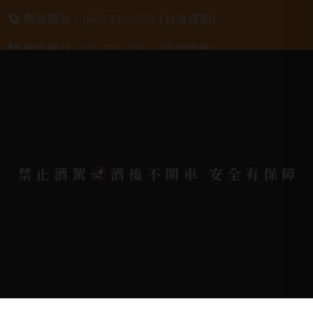
聯絡電話 |
06-223-2253 (台南據點)
聯絡電話 |
07-791-2757 (高雄據點)
地址位置 |
高雄市小港區中安路650號
電郵信箱 |
yixin7917909@gmail.com
禁止酒駕
酒後不開車 安全有保障
Copyright 奕欣洋行-酒類專賣｜Wine & Spirit ©
2026.
All rights reserved.
Designed By
Bondlink