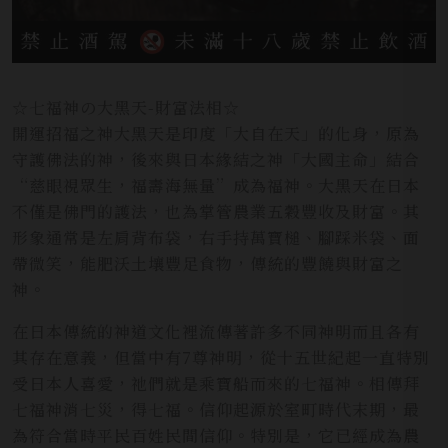
☆七福神の大黑天-財富法相☆
開運招福之神大黑天是印度「大自在天」的化身，原為
守護佛法的神，後來與日本緣結之神「大國主命」結合
“慈眼視眾生，福壽海無量”成為福神。大黑天在日本
不僅是佛門的護法，也為掌管農業五穀豐收及財富。其
形象通常是左肩背布袋，右手持萬寶槌、腳踩米袋、面
帶微笑，能肥沃土壤豐足食物，傳統的豐饒與財富之
神。
在日本傳統的神道文化裡流傳著許多不同神明而且各有
其存在意義，但當中有7尊神明，從十五世紀起一直特別
受日本人喜愛，祂們就是乘寶船而來的七福神。相傳拜
七福神消七災，得七福。信仰起源於室町時代末期，最
為符合當時平民百姓民間信仰。特別是，它已經成為農