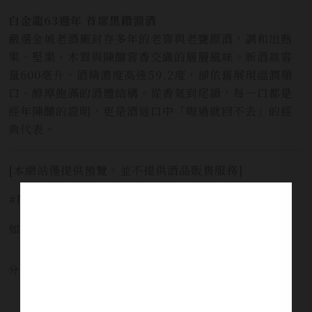
白金龍63週年 首席黑鑽源酒
嚴選金城老酒廠封存多年的老窖與老甕原酒，調和出熟
果、堅果、木質與陳釀窖香交織的層層風味。新酒款容
量600毫升，酒精濃度高達59.2度，卻依舊展現溫潤順
口、醇厚飽滿的酒體結構。從香氣到尾韻，每一口都是
經年陳釀的證明，更是酒迷口中「喝過就回不去」的經
典代表。
[本網站僅提供預覽，並不提供酒品販售服務]
#開車不喝酒安全有保障 #未滿十八歲禁止飲酒
如需服務請洽詢 LINE官方 ID:
@yi_xin
分享本文章至：