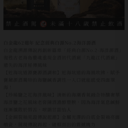
白金龍62週年 紀念經典白源No.2海洋源酒
白金龍溯源傳說再創新篇章「經典白源No.2-海洋源酒」
復甦古老海島靈魂重現金酒初代酒廠「九龍江代酒廠」
遺失的海洋秘傳風味
【近海坑道源甕源酒調和】近海坑道的海風吹拂，賦予
甕藏源酒獨特的海鹽鹹香調性一入口就能感受四面環
海！
【珍稀鹽之花海洋風味】清新的海潮香氣融合特釀奢華
海洋鹽之花風味老窖陳酒濃醇豐腴，因為海洋氣息鹹鮮
逐漸擴散於唇舌，喉韻甘甜怡人
【金銅裂釉見證傳說起源】金屬光澤的白底金裂釉亮面
噴瓷，展現傳說再起、破框而出的震撼魄力