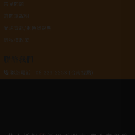
常見問題
詢問單說明
配送資訊/退換貨說明
隱私權政策
聯絡我們
聯絡電話 |
06-223-2253 (台南據點)
聯絡電話 |
07-791-2757 (高雄據點)
地址位置 |
高雄市小港區中安路650號
電郵信箱 |
yixin7917909@gmail.com