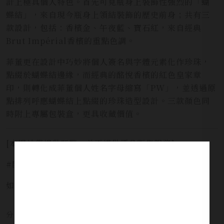
計上極具個人特色。首先可見瓶身上裝飾性強烈的「蝴
蝶結」，來自現今瓶身上領結裝飾的歷史前身；共有三
款設計，包括：香檳金、午夜藍、寶石紅，來自經典
Brut Impérial香檳的重點色調。
菲董更在設計中巧妙將個人簽名與字體元素化作珍珠，
點綴於蝴蝶結邊緣，而經典的酩悅香檳的紅色皇家章
印，則轉化成菲董個人姓名字母縮寫「PW」，並透過原
點排列呼應蝴蝶結上點綴的珍珠造型設計。三款顏色同
時附上專屬包裝盒，更具收藏價值。
[本網站僅提供預覽，並不提供酒品販售服務]
#開車不喝酒安全有保障 #未滿十八歲禁止飲酒
如需服務請洽詢 LINE官方 ID:
@yi_xin
分享本文章至：