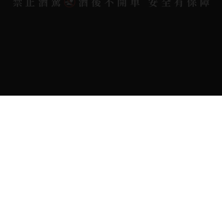
禁止酒駕
酒後不開車 安全有保障
Copyright 奕欣洋行-酒類專賣｜Wine & Spirit ©
2026.
All rights reserved.
Designed By
Bondlink