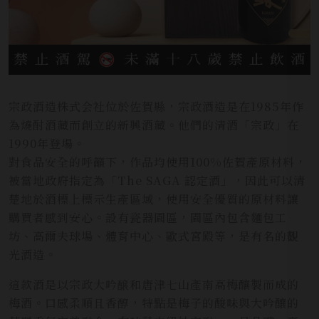
宗政酒造株式会社位於佐賀縣，宗政酒造是在1985年作
為燒酎酒藏而創立的新興酒藏。他們的清酒「宗政」在
1990年登場。
對食品安全的呼籲下，作品均使用100%佐賀產原材料，
被當地政府指定為「The SAGA 認定酒」，因此可以清
楚地於酒標上標示生產區域，使用安全優質的原材料讓
購買者感到安心。設有瓷器園區，園區內包含麵包工
坊、高爾夫球場、體育中心、歐式宮殿等，是有名的觀
光酒造。
這款酒是以宗政大吟醸和唐津七山產南高梅釀製而成的
梅酒。口感柔順且香醇，特點是梅子的酸味與大吟釀的