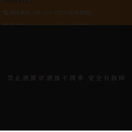
聯絡電話 |
06-223-2253 (台南據點)
聯絡電話 |
07-791-2757 (高雄據點)
地址位置 |
高雄市小港區中安路650號
電郵信箱 |
yixin7917909@gmail.com
禁止酒駕
酒後不開車 安全有保障
Copyright 奕欣洋行-酒類專賣｜Wine & Spirit ©
2026.
All rights reserved.
Designed By
Bondlink