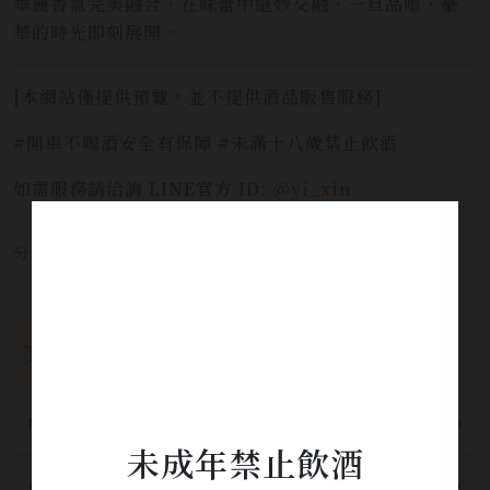
華麗香氣完美融合，在味蕾中絕妙交融，一旦品嚐，豪
華的時光即刻展開。
[本網站僅提供預覽，並不提供酒品販售服務]
#開車不喝酒安全有保障 #未滿十八歲禁止飲酒
如需服務請洽詢 LINE官方 ID:
@yi_xin
分享本文章至：
文章分類
所有分類
未成年禁止飲酒
最新公告