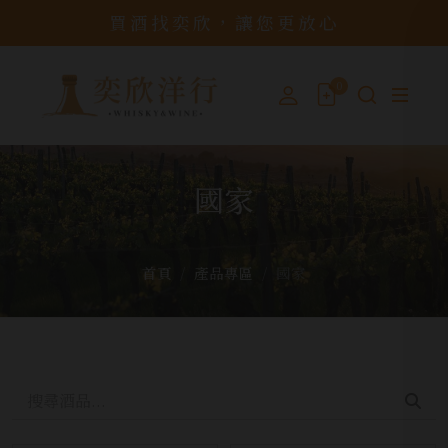
買酒找奕欣，讓您更放心
0
國家
首頁
產品專區
國家