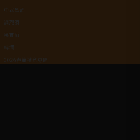
中式烈酒
調烈酒
果實酒
啤酒
2026春節禮盒專區
KAVALAN / 噶瑪蘭
客戶服務
常見問題
詢問單說明
配送資訊/退換貨說明