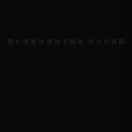
隱私權政策
聯絡我們
聯絡電話 |
06-223-2253 (台南據點)
禁止酒駕
酒後不開車 安全有保障
聯絡電話 |
07-791-2757 (高雄據點)
地址位置 |
高雄市小港區中安路650號
電郵信箱 |
yixin7917909@gmail.com
Copyright 奕欣洋行-酒類專賣｜Wine & Spirit ©
2026.
All rights reserved.
Designed By
Bondlink