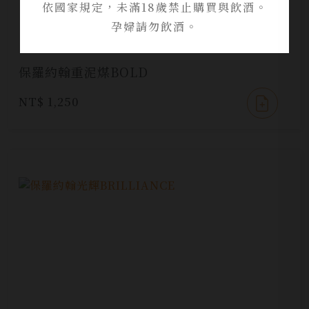
依國家規定，未滿18歲禁止購買與飲酒。
孕婦請勿飲酒。
保羅約翰重泥煤BOLD
NT$ 1,250