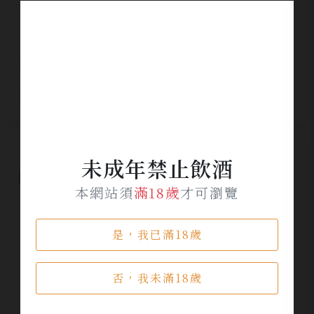
秩父綠葉雙桶調和純麥威士忌(新綠葉)
NT$ 4,080
未成年禁止飲酒
本網站須
滿18歲
才可瀏覽
是，我已滿18歲
否，我未滿18歲