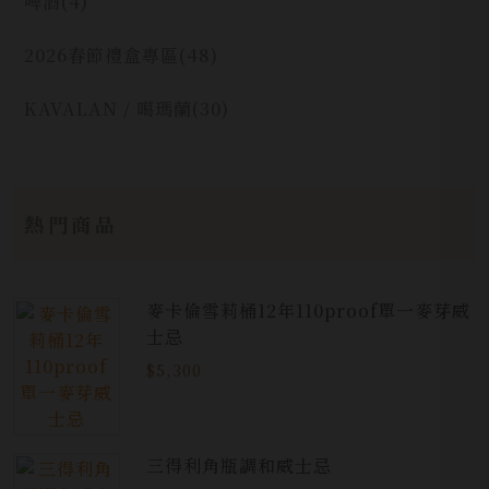
啤酒
(4)
2026春節禮盒專區
(48)
KAVALAN / 噶瑪蘭
(30)
熱門商品
麥卡倫雪莉桶12年110proof單一麥芽威
士忌
$5,300
三得利角瓶調和威士忌