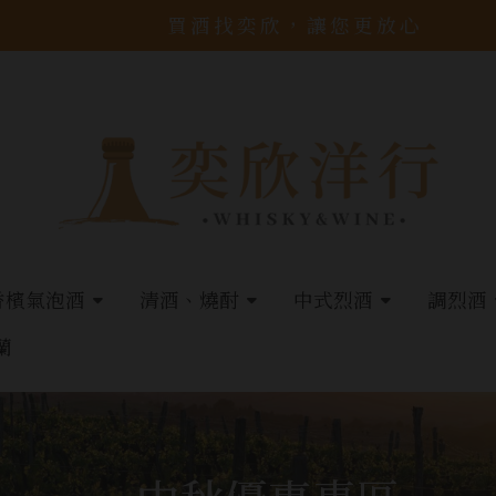
買酒找奕欣，讓您更放心
香檳氣泡酒
清酒、燒酎
中式烈酒
調烈酒
蘭