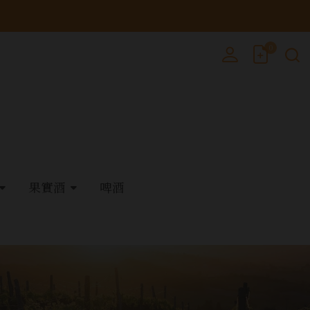
0
果實酒
啤酒