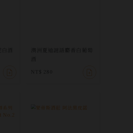
妮白酒
澳洲夏迪謎語麝香白葡萄
酒
NT$ 280