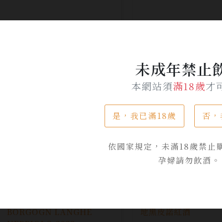
未成年禁止
本網站須
滿18歲
才
法國帕莎克波爾多紅酒
2019鹿躍酒莊釀酒
是，我已滿18歲
否，
卡本內蘇維濃紅酒 L
No.2
NT$ 350
NT$ 3,000
依國家規定，未滿18歲禁止
孕婦請勿飲酒。