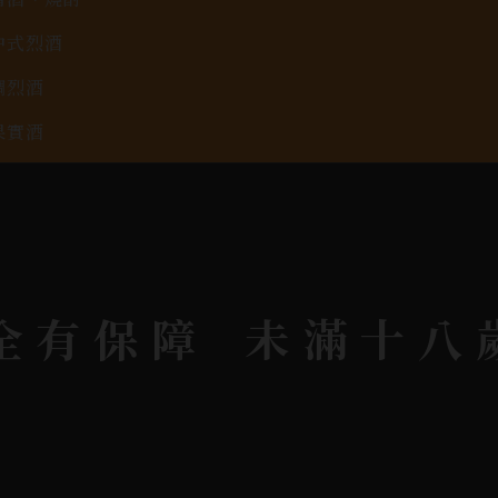
中式烈酒
調烈酒
果實酒
啤酒
2026春節禮盒專區
KAVALAN / 噶瑪蘭
全有保障
未滿十八
rit © 2026.
All rights reserved.
Designed By
Bon