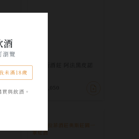
飲酒
可瀏覽
師系列
蒙帝斯酒莊 阿法黑皮諾
我未滿18歲
ot
NT$ 1,050
購買與飲酒。