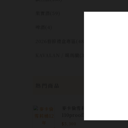
果實酒
(59)
啤酒
(4)
2026春節禮盒專區
(48)
KAVALAN / 噶瑪蘭
(30)
熱門商品
麥卡倫雪莉桶12年
110proof單一麥芽
威士忌
$5,300