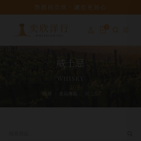
買酒找奕欣，讓您更放心
0
威士忌
WHISKY
首頁
產品專區
威士忌