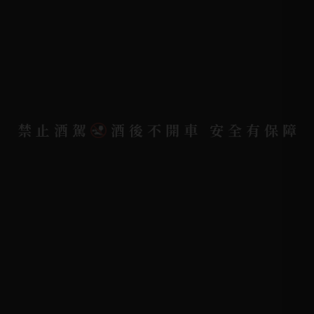
配送資訊/退換貨說明
隱私權政策
聯絡我們
聯絡電話 |
06-223-2253 (台南據點)
禁止酒駕
酒後不開車 安全有保障
聯絡電話 |
07-791-2757 (高雄據點)
地址位置 |
高雄市小港區中安路650號
電郵信箱 |
yixin7917909@gmail.com
Copyright 奕欣洋行-酒類專賣｜Wine & Spirit ©
2026.
All rights reserved.
Designed By