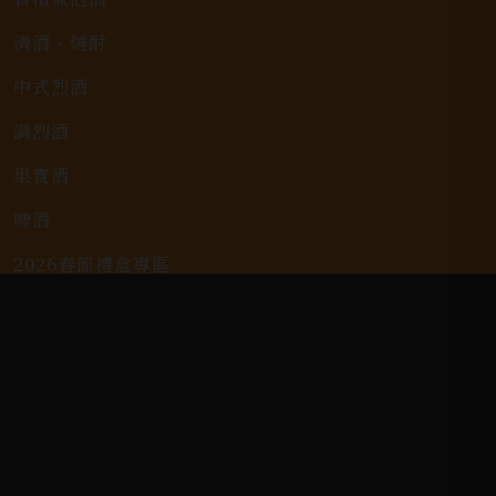
清酒、燒酎
中式烈酒
調烈酒
果實酒
啤酒
2026春節禮盒專區
KAVALAN / 噶瑪蘭
客戶服務
常見問題
詢問單說明