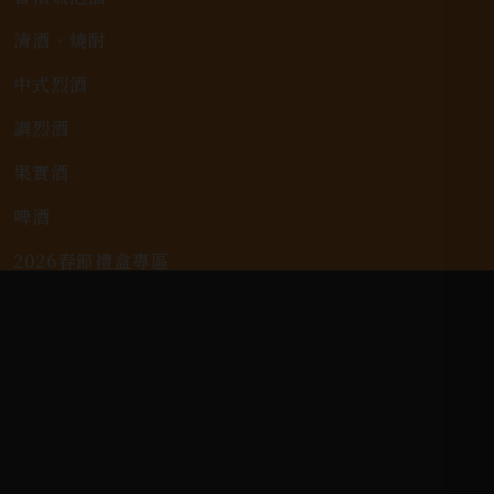
清酒、燒酎
中式烈酒
調烈酒
果實酒
啤酒
2026春節禮盒專區
KAVALAN / 噶瑪蘭
客戶服務
常見問題
詢問單說明