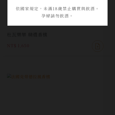
依國家規定，未滿18歲禁止購買與飲酒。
孕婦請勿飲酒。
杜瓦樂華 精選香檳
NT$ 1,650