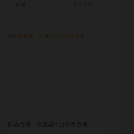
篩選
朧霸香檳一級園黑中白特級香檳