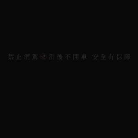
配送資訊/退換貨說明
隱私權政策
聯絡我們
聯絡電話 |
06-223-2253 (台南據點)
禁止酒駕
酒後不開車 安全有保障
聯絡電話 |
07-791-2757 (高雄據點)
地址位置 |
高雄市小港區中安路650號
電郵信箱 |
yixin7917909@gmail.com
Copyright 奕欣洋行-酒類專賣｜Wine & Spirit ©
2026.
All rights reserved.
Designed By