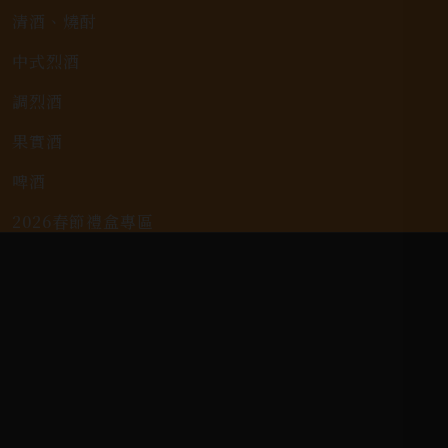
清酒、燒酎
中式烈酒
調烈酒
果實酒
啤酒
2026春節禮盒專區
KAVALAN / 噶瑪蘭
客戶服務
常見問題
詢問單說明