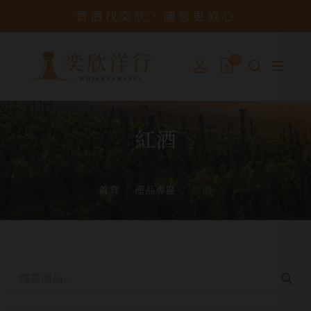
買酒找奕欣，讓您更放心
0
紅酒
首頁
產品專區
紅酒