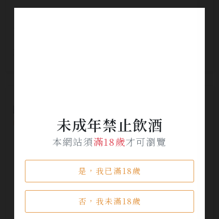
夏伯帝酒莊艾米達吉希哲漢紅酒
NT$ 980
未成年禁止飲酒
本網站須
滿18歲
才可瀏覽
是，我已滿18歲
否，我未滿18歲