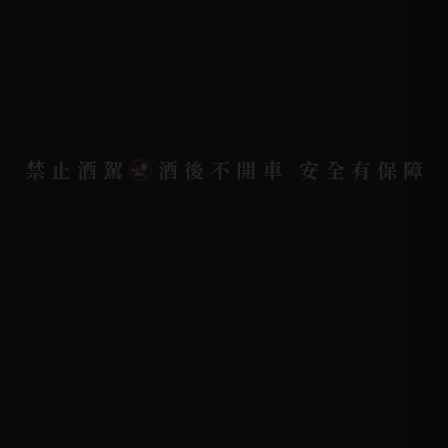
配送資訊/退換貨說明
隱私權政策
聯絡我們
聯絡電話 |
06-223-2253 (台南據點)
禁止酒駕
酒後不開車 安全有保障
聯絡電話 |
07-791-2757 (高雄據點)
地址位置 |
高雄市小港區中安路650號
電郵信箱 |
yixin7917909@gmail.com
Copyright 奕欣洋行-酒類專賣｜Wine & Spirit ©
2026.
All rights reserved.
Designed By
Bondlink