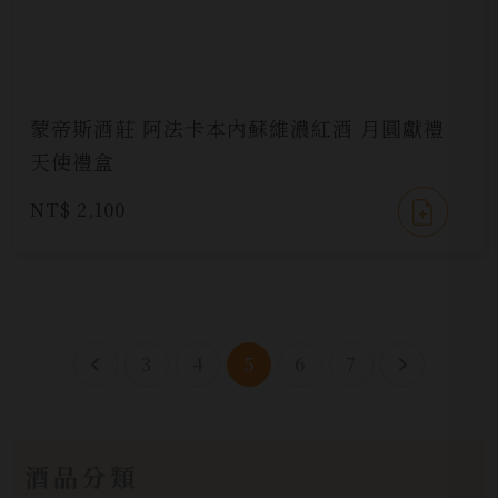
蒙帝斯酒莊 阿法卡本內蘇維濃紅酒 月圓獻禮
天使禮盒
NT$ 2,100
3
4
5
6
7
酒品分類