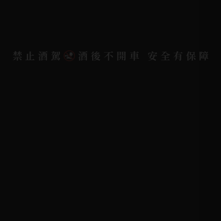
聯絡我們
聯絡電話 |
06-223-2253 (台南據點)
禁止酒駕
酒後不開車 安全有保障
聯絡電話 |
07-791-2757 (高雄據點)
地址位置 |
高雄市小港區中安路650號
電郵信箱 |
yixin7917909@gmail.com
Copyright 奕欣洋行-酒類專賣｜Wine & Spirit ©
2026.
All rights reserved.
Designed By
Bondlink