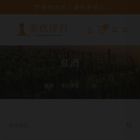
買酒找奕欣，讓您更放心
0
紅酒
首頁
產品專區
紅酒