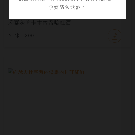
孕婦請勿飲酒。
禾富灰牌卡本內希哈紅酒
NT$ 1,300