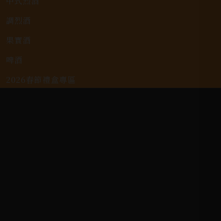
中式烈酒
調烈酒
果實酒
啤酒
2026春節禮盒專區
KAVALAN / 噶瑪蘭
客戶服務
常見問題
詢問單說明
配送資訊/退換貨說明
隱私權政策