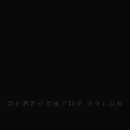
KAVALAN / 噶瑪蘭
客戶服務
常見問題
詢問單說明
配送資訊/退換貨說明
隱私權政策
聯絡我們
聯絡電話 |
06-223-2253 (台南據點)
禁止酒駕
酒後不開車 安全有保障
聯絡電話 |
07-791-2757 (高雄據點)
地址位置 |
高雄市小港區中安路650號