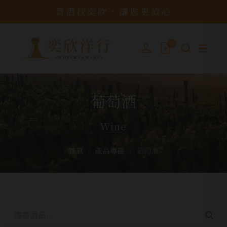
買酒找奕欣，讓您更放心
0
葡萄酒
Wine
首頁
產品專區
葡萄酒