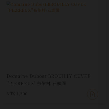
Domaine Dubost BROUILLY CUVEE
''PIERREUX''布依村-石頭園
NT$ 1,300