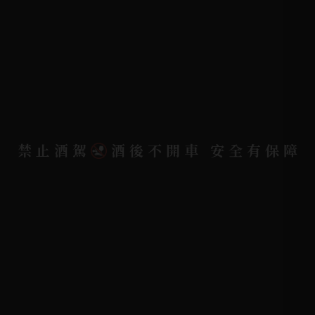
詢問單說明
配送資訊/退換貨說明
隱私權政策
聯絡我們
聯絡電話 |
06-223-2253 (台南據點)
禁止酒駕
酒後不開車 安全有保障
聯絡電話 |
07-791-2757 (高雄據點)
地址位置 |
高雄市小港區中安路650號
電郵信箱 |
yixin7917909@gmail.com
Copyright 奕欣洋行-酒類專賣｜Wine & Spirit ©