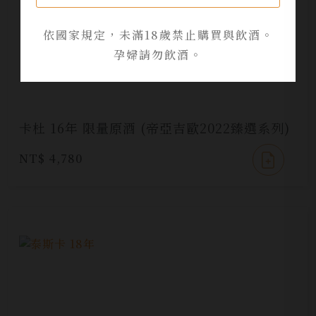
依國家規定，未滿18歲禁止購買與飲酒。
孕婦請勿飲酒。
卡杜 16年 限量原酒 (帝亞吉歐2022臻選系列)
NT$ 4,780