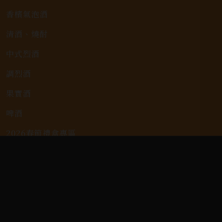
香檳氣泡酒
清酒、燒酎
中式烈酒
調烈酒
果實酒
啤酒
2026春節禮盒專區
KAVALAN / 噶瑪蘭
客戶服務
常見問題