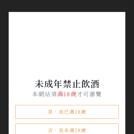
皇家禮炮 23年 鳳舞光輝年節限定版
NT$ 3,600
未成年禁止飲酒
本網站須
滿18歲
才可瀏覽
是，我已滿18歲
否，我未滿18歲