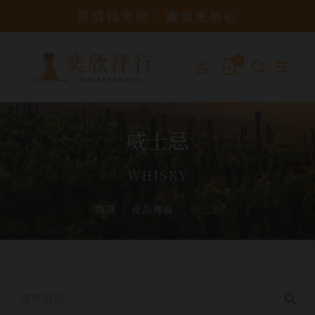
買酒找奕欣，讓您更放心
0
威士忌
WHISKY
首頁
產品專區
威士忌