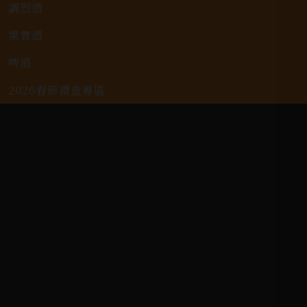
調烈酒
果實酒
啤酒
2026春節禮盒專區
KAVALAN / 噶瑪蘭
客戶服務
常見問題
詢問單說明
配送資訊/退換貨說明
隱私權政策