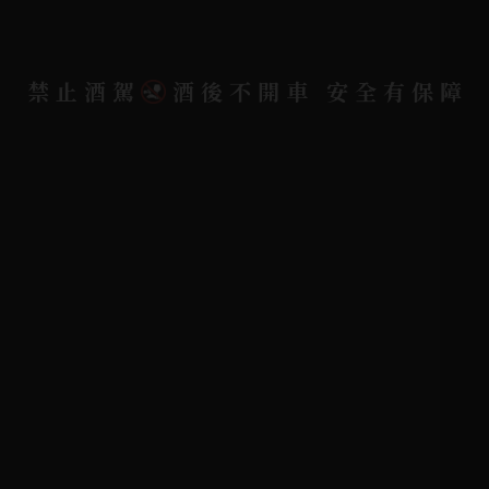
聯絡我們
聯絡電話 |
06-223-2253 (台南據點)
禁止酒駕
酒後不開車 安全有保障
聯絡電話 |
07-791-2757 (高雄據點)
地址位置 |
高雄市小港區中安路650號
電郵信箱 |
yixin7917909@gmail.com
Copyright 奕欣洋行-酒類專賣｜Wine & Spirit ©
2026.
All rights reserved.
Designed By
Bondlink