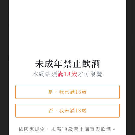
NIKKA 弘前爽脆生蘋果氣泡酒 5%(DRY)
NT$ 350
未成年禁止飲酒
本網站須
滿18歲
才可瀏覽
是，我已滿18歲
否，我未滿18歲
依國家規定，未滿18歲禁止購買與飲酒。