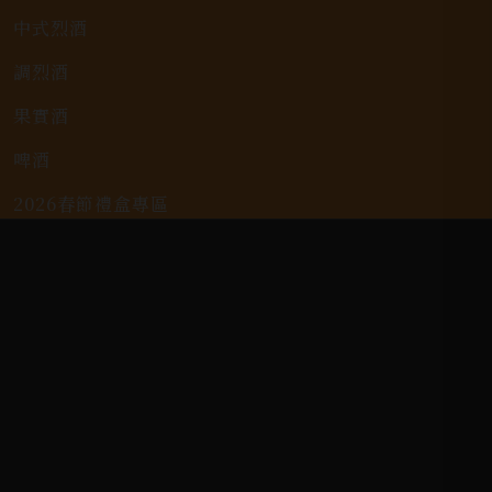
中式烈酒
調烈酒
果實酒
啤酒
2026春節禮盒專區
KAVALAN / 噶瑪蘭
客戶服務
常見問題
詢問單說明
配送資訊/退換貨說明