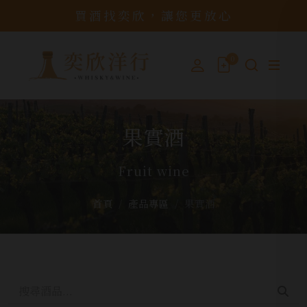
買酒找奕欣，讓您更放心
0
果實酒
Fruit wine
首頁
產品專區
果實酒