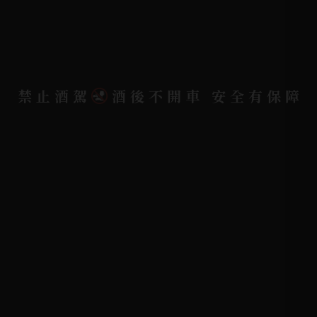
隱私權政策
聯絡我們
聯絡電話 |
06-223-2253 (台南據點)
禁止酒駕
酒後不開車 安全有保障
聯絡電話 |
07-791-2757 (高雄據點)
地址位置 |
高雄市小港區中安路650號
電郵信箱 |
yixin7917909@gmail.com
Copyright 奕欣洋行-酒類專賣｜Wine & Spirit ©
2026.
All rights reserved.
Designed By
Bondlink