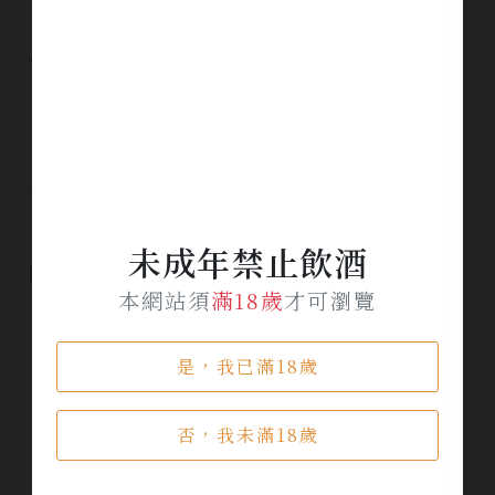
宗政酒造 煌珠LIMITED EDITION 大吟釀梅
酒
NT$ 4,500
未成年禁止飲酒
本網站須
滿18歲
才可瀏覽
是，我已滿18歲
否，我未滿18歲