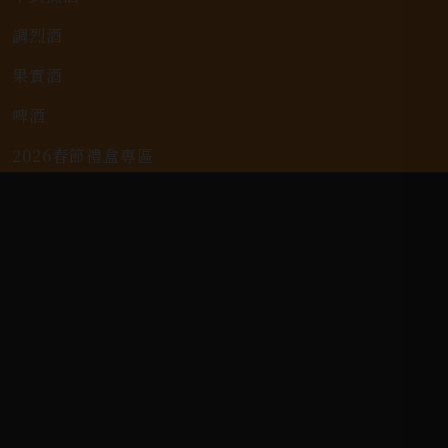
調烈酒
果實酒
啤酒
2026春節禮盒專區
KAVALAN / 噶瑪蘭
客戶服務
常見問題
詢問單說明
配送資訊/退換貨說明
隱私權政策