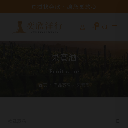
買酒找奕欣，讓您更放心
0
果實酒
Fruit wine
首頁
產品專區
果實酒