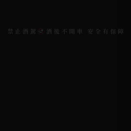
聯絡我們
聯絡電話 |
06-223-2253 (台南據點)
禁止酒駕
酒後不開車 安全有保障
聯絡電話 |
07-791-2757 (高雄據點)
地址位置 |
高雄市小港區中安路650號
電郵信箱 |
yixin7917909@gmail.com
Copyright 奕欣洋行-酒類專賣｜Wine & Spirit ©
2026.
All rights reserved.
Designed By
Bondlink