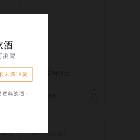
飲酒
可瀏覽
席黑鑽
千日醇2018大
我未滿18歲
購買與飲酒。
NT$ 650