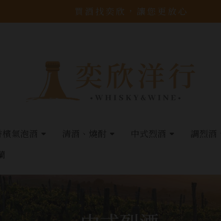
買酒找奕欣，讓您更放心
香檳氣泡酒
清酒、燒酎
中式烈酒
調烈酒
蘭