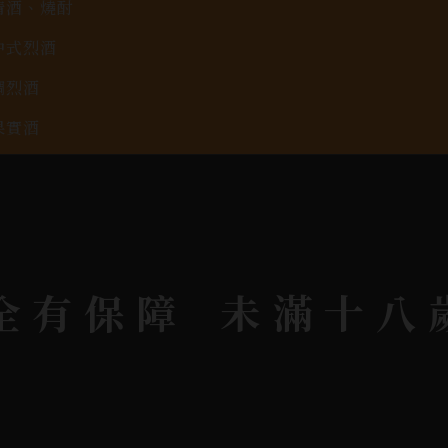
清酒、燒酎
中式烈酒
調烈酒
果實酒
啤酒
2026春節禮盒專區
KAVALAN / 噶瑪蘭
全有保障
未滿十八
rit © 2026.
All rights reserved.
Designed By
Bon