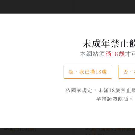
未成年禁止
本網站須
滿18歲
才
金門高粱白金龍上市62週
白金龍63週年 首
是，我已滿18歲
否，
年紀念經典白源No.2海洋
源酒
源酒
依國家規定，未滿18歲禁止
NT$ 930
NT$ 930
孕婦請勿飲酒。