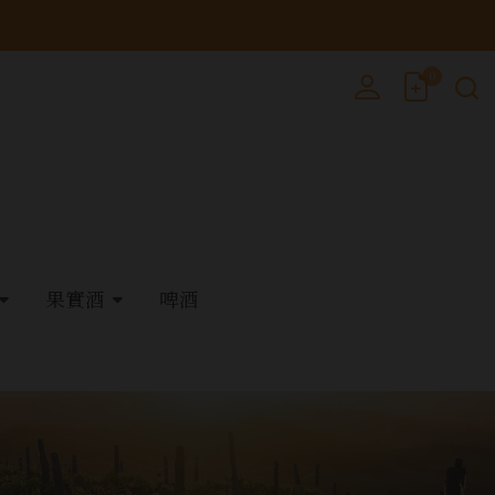
0
果實酒
啤酒