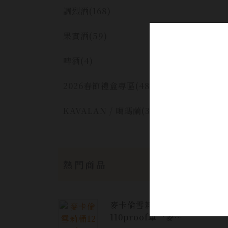
調烈酒
(168)
果實酒
(59)
啤酒
(4)
2026春節禮盒專區
(48)
KAVALAN / 噶瑪蘭
(30)
熱門商品
麥卡倫雪莉桶12年
110proof單一麥芽