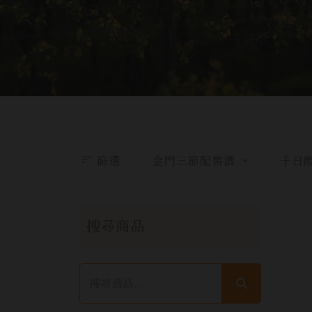
篩選
:
金門三節配售酒
千日
搜尋商品