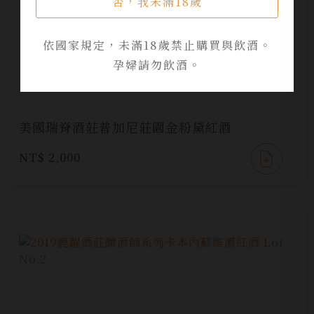
否，我未滿18歲
依國家規定，未滿18歲禁止購買與飲酒。
孕婦請勿飲酒。
美國瑞脊酒莊普加尼莊園金粉黛紅酒
NT$ 2,000