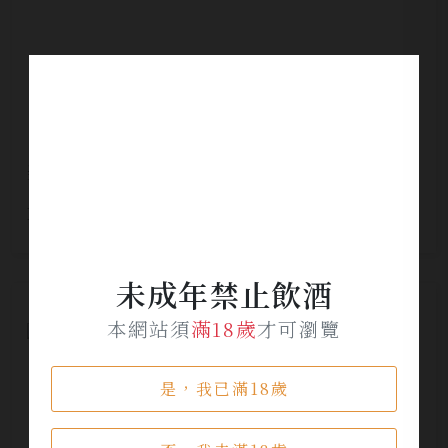
美國教父酒莊鑽石聖粉黛紅酒
NT$ 1,035
未成年禁止飲酒
本網站須
滿18歲
才可瀏覽
是，我已滿18歲