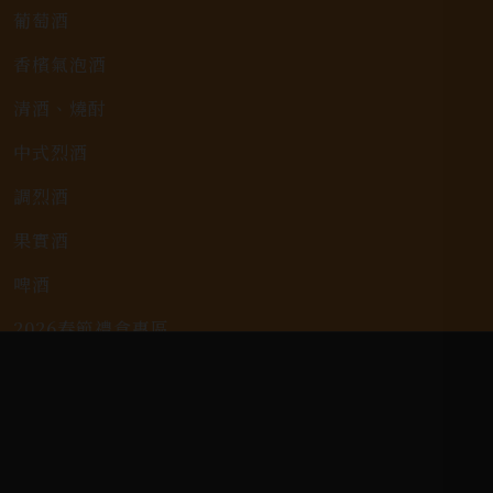
葡萄酒
香檳氣泡酒
清酒、燒酎
中式烈酒
調烈酒
果實酒
啤酒
2026春節禮盒專區
KAVALAN / 噶瑪蘭
客戶服務