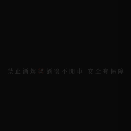
常見問題
詢問單說明
配送資訊/退換貨說明
隱私權政策
聯絡我們
聯絡電話 |
06-223-2253 (台南據點)
禁止酒駕
酒後不開車 安全有保障
聯絡電話 |
07-791-2757 (高雄據點)
地址位置 |
高雄市小港區中安路650號
電郵信箱 |
yixin7917909@gmail.com