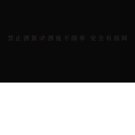
電郵信箱 |
yixin7917909@gmail.com
Copyright 奕欣洋行-酒類專賣｜Wine & Spirit ©
禁止酒駕
酒後不開車 安全有保障
2026.
All rights reserved.
Designed By
Bondlink