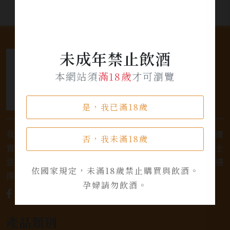
未成年禁止飲酒
本網站須
滿18歲
才可瀏覽
是，我已滿18歲
我們是專業銷售威士忌及各式酒類的店家，為您提供優
否，我未滿18歲
質的選擇和卓越的服務。不論您是熱愛品味經典的威士
忌，或者尋求一款特殊的葡萄酒，我們都有廣泛的選
依國家規定，未滿18歲禁止購買與飲酒。
擇，滿足您的個人口味和喜好。
孕婦請勿飲酒。
產品類別