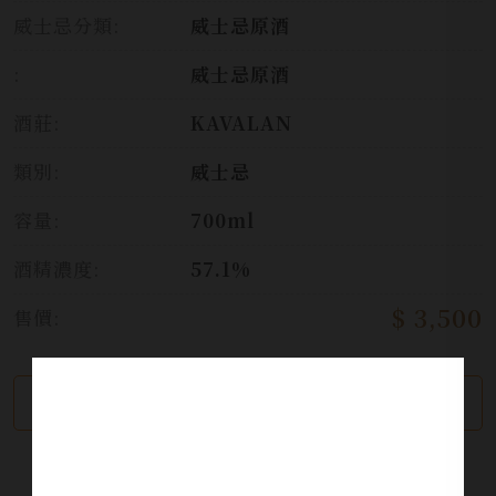
威士忌分類:
威士忌原酒
:
威士忌原酒
酒莊:
KAVALAN
類別:
威士忌
容量:
700ml
酒精濃度:
57.1%
$ 3,500
售價:
繼續瀏覽
加入詢問單