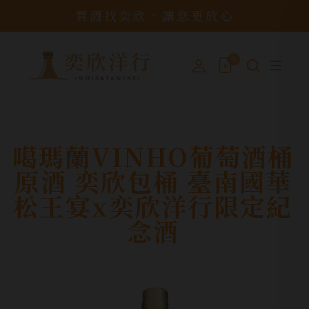
買酒找奕欣，讓您更放心
0
噶瑪蘭VINHO葡萄酒桶
原酒 奕欣包桶 臺南國華
松王宴x奕欣洋行限定紀
念酒