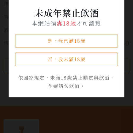
年份:
2022/2025
未成年禁止飲酒
容量:
250ml
本網站須
滿18歲
才可瀏覽
酒精濃度:
56.6%
是，我已滿18歲
$ 1,280
售價:
否，我未滿18歲
繼續瀏覽
加入詢問單
依國家規定，未滿18歲禁止購買與飲酒。
孕婦請勿飲酒。