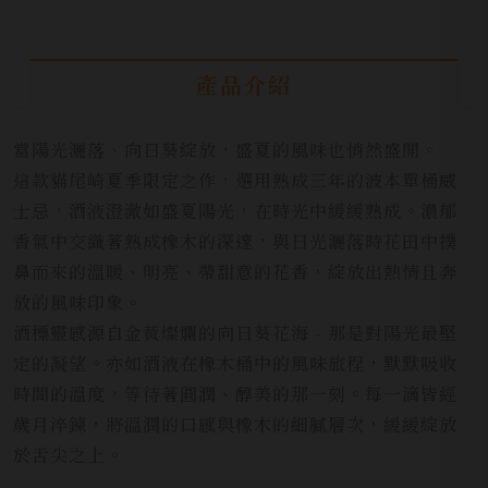
產品介紹
當陽光灑落、向日葵綻放，盛夏的風味也悄然盛開。
這款貓尾崎夏季限定之作，選用熟成三年的波本單桶威
士忌，酒液澄澈如盛夏陽光，在時光中緩緩熟成。濃郁
香氣中交織著熟成橡木的深邃，與日光灑落時花田中撲
鼻而來的溫暖、明亮、帶甜意的花香，綻放出熱情且奔
放的風味印象。
酒標靈感源自金黃燦爛的向日葵花海 - 那是對陽光最堅
定的凝望。亦如酒液在橡木桶中的風味旅程，默默吸收
時間的溫度，等待著圓潤、醇美的那一刻。每一滴皆經
歲月淬鍊，將溫潤的口感與橡木的細膩層次，緩緩綻放
於舌尖之上。