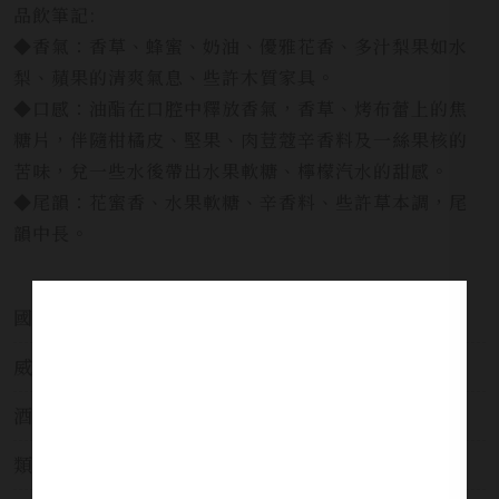
品飲筆記:
◆香氣：香草、蜂蜜、奶油、優雅花香、多汁梨果如水
梨、蘋果的清爽氣息、些許木質家具。
◆口感：油酯在口腔中釋放香氣，香草、烤布蕾上的焦
糖片，伴隨柑橘皮、堅果、肉荳蔻辛香料及一絲果核的
苦味，兌一些水後帶出水果軟糖、檸檬汽水的甜感。
◆尾韻：花蜜香、水果軟糖、辛香料、些許草本調，尾
韻中長。
國家:
台灣 Taiwan
威士忌分類:
單一麥芽威士忌
酒莊:
貓尾崎蒸溜所
類別:
威士忌