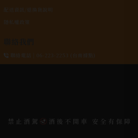
配送資訊/退換貨說明
隱私權政策
聯絡我們
聯絡電話 |
06-223-2253 (台南據點)
聯絡電話 |
07-791-2757 (高雄據點)
地址位置 |
高雄市小港區中安路650號
電郵信箱 |
yixin7917909@gmail.com
禁止酒駕
酒後不開車 安全有保障
Copyright 奕欣洋行-酒類專賣｜Wine & Spirit ©
2026.
All rights reserved.
Designed By