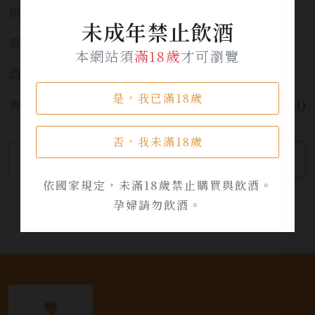
類別:
威士忌
未成年禁止飲酒
容量:
250ml
本網站須
滿18歲
才可瀏覽
酒精濃度:
56.5%
是，我已滿18歲
$ 1,180
售價:
否，我未滿18歲
繼續瀏覽
加入詢問單
依國家規定，未滿18歲禁止購買與飲酒。
孕婦請勿飲酒。