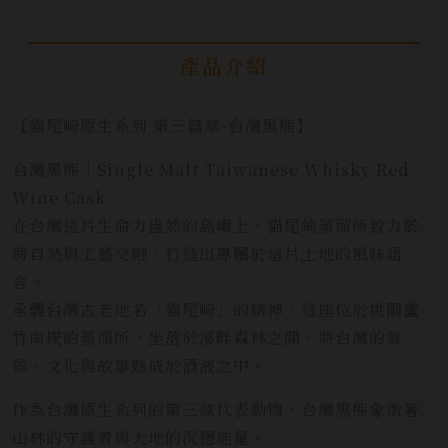
產品介紹
【貓尾崎原生系列 第三篇章-台灣黑熊】
台灣黑熊｜Single Malt Taiwanese Whisky Red
Wine Cask
在台灣這片生命力盎然的島嶼上，貓尾崎蒸溜所致力於
將自然與工藝交融，打造出專屬於這片土地的風味語
言。
承襲台灣古老地名「貓尾崎」的精神，這座位於桃園蘆
竹南崁的蒸溜所，坐落於溪畔森林之間，將台灣的氣
候、文化與故事熟成於酒液之中。
作為台灣原生系列的第三款代表動物，台灣黑熊象徵著
山林的守護者與大地的沉穩能量。