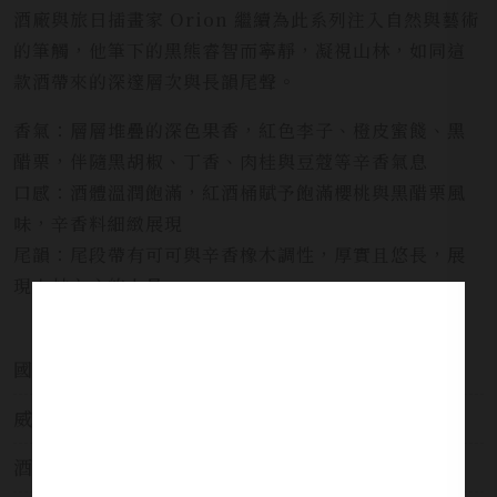
酒廠與旅日插畫家 Orion 繼續為此系列注入自然與藝術
的筆觸，他筆下的黑熊睿智而寧靜，凝視山林，如同這
款酒帶來的深邃層次與長韻尾聲。
香氣：層層堆疊的深色果香，紅色李子、橙皮蜜餞、黑
醋栗，伴隨黑胡椒、丁香、肉桂與豆蔻等辛香氣息
口感：酒體溫潤飽滿，紅酒桶賦予飽滿櫻桃與黑醋栗風
味，辛香料細緻展現
尾韻：尾段帶有可可與辛香橡木調性，厚實且悠長，展
現山林之心的力量
國家:
台灣 Taiwan
威士忌分類:
單一麥芽威士忌
酒莊:
貓尾崎蒸溜所