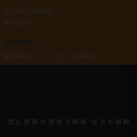
配送資訊/退換貨說明
隱私權政策
聯絡我們
聯絡電話 |
06-223-2253 (台南據點)
聯絡電話 |
07-791-2757 (高雄據點)
地址位置 |
高雄市小港區中安路650號
電郵信箱 |
yixin7917909@gmail.com
禁止酒駕
酒後不開車 安全有保障
Copyright 奕欣洋行-酒類專賣｜Wine & Spirit ©
2026.
All rights reserved.
Designed By