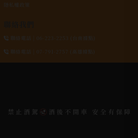
隱私權政策
聯絡我們
聯絡電話 |
06-223-2253 (台南據點)
聯絡電話 |
07-791-2757 (高雄據點)
地址位置 |
高雄市小港區中安路650號
電郵信箱 |
yixin7917909@gmail.com
Copyright 奕欣洋行-酒類專賣｜Wine & Spirit ©
禁止酒駕
酒後不開車 安全有保障
2026.
All rights reserved.
Designed By
Bondlink