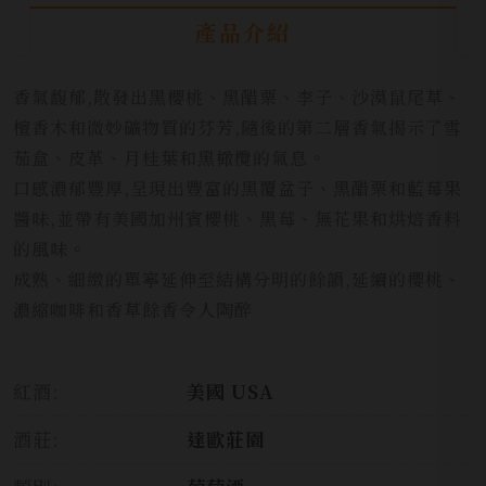
產品介紹
香氣馥郁,散發出黑櫻桃、黑醋栗、李子、沙漠鼠尾草、
檀香木和微妙礦物質的芬芳,隨後的第二層香氣揭示了雪
茄盒、皮革、月桂葉和黑橄欖的氣息。
口感濃郁豐厚,呈現出豐富的黑覆盆子、黑醋栗和藍莓果
醬味,並帶有美國加州賓櫻桃、黑莓、無花果和烘焙香料
的風味。
成熟、細緻的單寧延伸至結構分明的餘韻,延續的櫻桃、
濃縮咖啡和香草餘香令人陶醉
紅酒:
美國 USA
酒莊:
達歐莊園