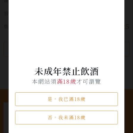
類別:
葡萄酒
容量:
750ml
$ 1,125
售價:
繼續瀏覽
加入詢問單
未成年禁止飲酒
本網站須
滿18歲
才可瀏覽
是，我已滿18歲
否，我未滿18歲