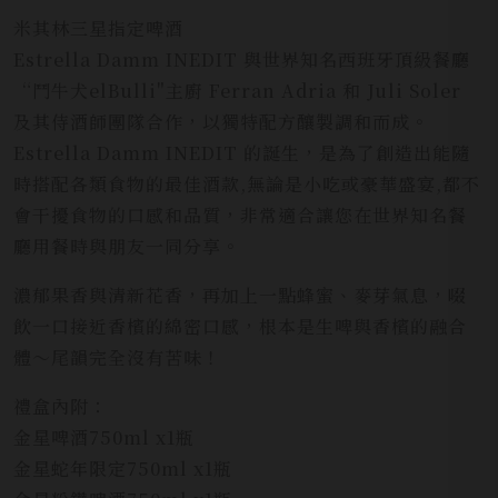
米其林三星指定啤酒
Estrella Damm INEDIT 與世界知名西班牙頂級餐廳
“鬥牛犬elBulli"主廚 Ferran Adria 和 Juli Soler
及其侍酒師團隊合作，以獨特配方釀製調和而成。
Estrella Damm INEDIT 的誕生，是為了創造出能隨
時搭配各類食物的最佳酒款,無論是小吃或豪華盛宴,都不
會干擾食物的口感和品質，非常適合讓您在世界知名餐
廳用餐時與朋友一同分享。
濃郁果香與清新花香，再加上一點蜂蜜、麥芽氣息，啜
飲一口接近香檳的綿密口感，根本是生啤與香檳的融合
體～尾韻完全沒有苦味！
禮盒內附：
金星啤酒750ml x1瓶
金星蛇年限定750ml x1瓶