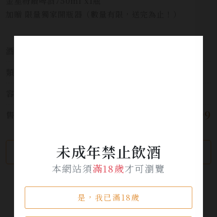
金星粉鑽啤酒750ml x1瓶
加贈 限量獨家開瓶器（數量有限，送完為止！）
酒莊:
Estrella Damm INEDIT
類別:
啤酒
容量:
750ml
$ 1,399
售價:
未成年禁止飲酒
繼續瀏覽
加入詢問單
本網站須
滿18歲
才可瀏覽
是，我已滿18歲