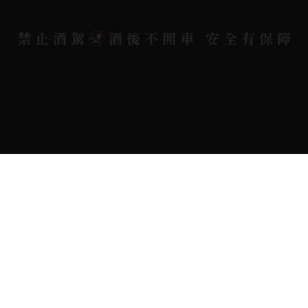
Copyright 奕欣洋行-酒類專賣｜Wine & Spirit ©
禁止酒駕
酒後不開車 安全有保障
2026.
All rights reserved.
Designed By
Bondlink