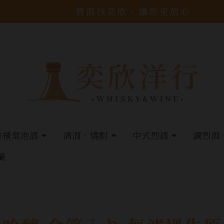
買酒找奕欣，讓您更放心
香檳氣泡酒
清酒、燒酎
中式烈酒
調烈酒
蘭