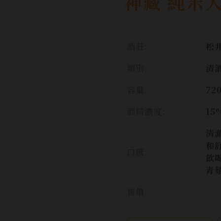
神藏 純米
酒莊:
松
類別:
清
容量:
72
酒精濃度:
15
清
和
口感:
飲
青
售價: