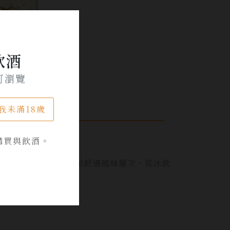
飲酒
可瀏覽
我未滿18歲
購買與飲酒。
清澈乾淨的香氣以及柔和舒適風味層次，從冰飲