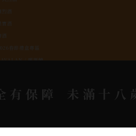
調烈酒
果實酒
啤酒
2026春節禮盒專區
KAVALAN / 噶瑪蘭
rit © 2026.
All rights reserved.
Designed By
Bon
全有保障
未滿十八