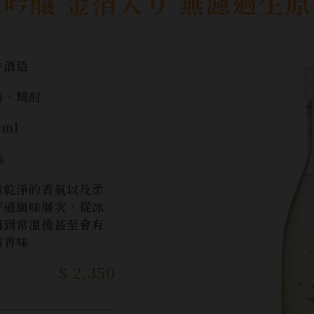
大吟釀 金箔入り 無濾過生
井酒造
酒、燒酎
0ml
%
澈乾淨的香氣以及柔
舒適風味層次，從冰
喝到常溫後甚至會有
蘋香味
$ 2,350