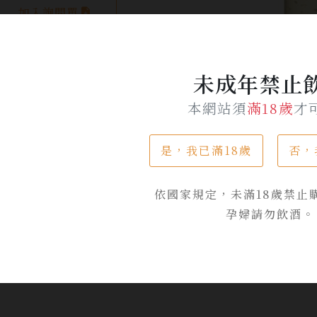
加入詢問單
未成年禁止
本網站須
滿18歲
才
是，我已滿18歲
否，
產品介紹
依國家規定，未滿18歲禁止
孕婦請勿飲酒。
0%的純米大吟釀為原酒，並且使用超軟水水源，口感有著