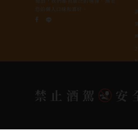
萄酒，我們都有廣泛的選擇，滿足
您的個人口味和喜好。
Copyright 奕欣洋行-酒類專賣｜Wine & Spi
禁止酒駕
安