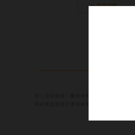
繼續瀏覽
加入金箔修飾，慶祝年節限量版本!以精米5
喝到常溫後甚至會有青蘋香味