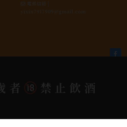
電郵信箱 |
yixin7917909@gmail.com
dlink
歲者
禁止飲酒