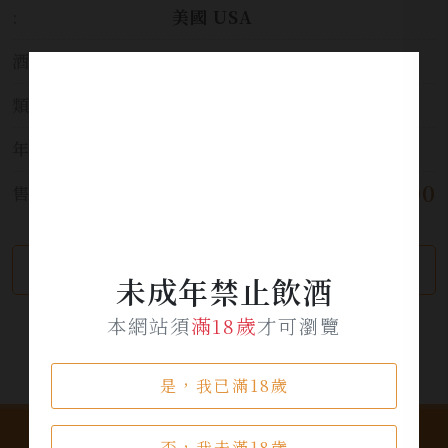
:
美國 USA
酒莊:
鹿躍酒莊
類別:
葡萄酒
年份:
2019
$ 3,000
售價:
繼續瀏覽
加入詢問單
未成年禁止飲酒
本網站須
滿18歲
才可瀏覽
是，我已滿18歲
否，我未滿18歲