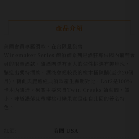
產品介紹
美國會員專屬酒款，在台限量發售
Winemaker Series 釀酒師系列是酒莊專供國內葡萄會
員的限量酒款，釀酒團隊有更大的彈性挑選有趣地瑰，
釀造出獨特酒款。酒液會經較長的橡木桶陳釀(至少20個
月)，藉此與鹿躍經典酒款產生顯明對比，Lot2是100%
卡本内釀造。果實主要來自Twin Creeks 葡萄園，嬌
小、味道濃郁且帶櫻桃可樂果實是產自此園的著名特
色。
紅酒:
美國 USA