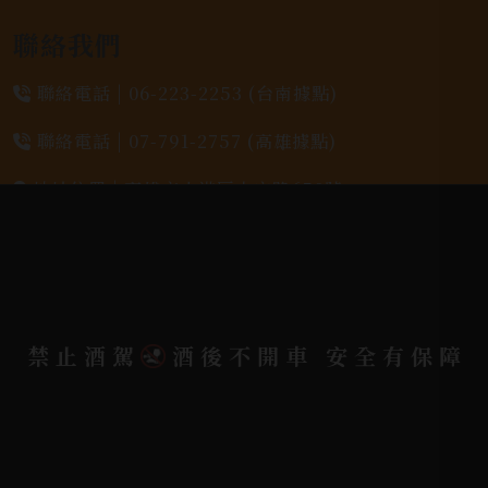
聯絡我們
聯絡電話 |
06-223-2253 (台南據點)
聯絡電話 |
07-791-2757 (高雄據點)
地址位置 |
高雄市小港區中安路650號
電郵信箱 |
yixin7917909@gmail.com
Copyright 奕欣洋行-酒類專賣｜Wine & Spirit ©
禁止酒駕
酒後不開車 安全有保障
2026.
All rights reserved.
Designed By
Bondlink