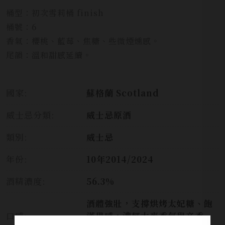
桶型：初次雪莉桶 finish
桶號：6
香氣：櫻桃、藍莓、焦糖、些微煙燻感。
尾韻：溫和甜感延續。
國家:
蘇格蘭 Scotland
威士忌分類:
威士忌原酒
類別:
威士忌
年份:
10年2014/2024
酒精濃度:
56.3%
酒體強壯，支撐烘烤太妃糖、飽
口感:
滿果感，濃郁大麥香氣與辛香