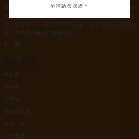
孕婦請勿飲酒。
我們是專業銷售威士忌及各式酒類的店家，為您提供優
質的選擇和卓越的服務。不論您是熱愛品味經典的威士
忌，或者尋求一款特殊的葡萄酒，我們都有廣泛的選
擇，滿足您的個人口味和喜好。
產品類別
威士忌
白蘭地
葡萄酒
香檳氣泡酒
清酒、燒酎
中式烈酒