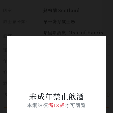
國家:
蘇格蘭 Scotland
威士忌分類:
單一麥芽威士忌
哈里斯酒廠（Isle of Harris
酒莊:
Distillery )
類別:
威士忌
年份:
NAS
容量:
700ml
酒精濃度:
46%
$ 2,900
未成年禁止飲酒
售價:
本網站須
滿18歲
才可瀏覽