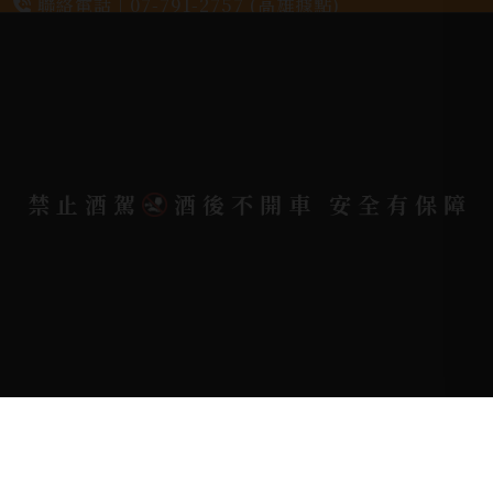
聯絡電話 |
07-791-2757 (高雄據點)
地址位置 |
高雄市小港區中安路650號
電郵信箱 |
yixin7917909@gmail.com
禁止酒駕
酒後不開車 安全有保障
Copyright 奕欣洋行-酒類專賣｜Wine & Spirit ©
2026.
All rights reserved.
Designed By
Bondlink