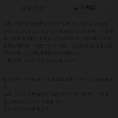
品牌專區
產品介紹
呈現天然軟木塞帶些深色熟齡木的酒色,採非冷凝過濾
100% 在1st Fill Oloroso sherry cask 熟成。包含蒸
餾、熟成和裝瓶所有生產製造皆在哈里斯島完成,是哈里
斯島酒廠的第二款產品NAS装瓶。在裝瓶前,會在老雪莉
桶中靜置16-20週,讓酒體更為圓潤和諧。
小批次釋出酒款,於全球皆為限量發售。
聞香:肉桂、橙皮和丁香,草本的清新、白巧克力的醇厚奶
香
口感:有木質煙燻和核桃殼的味道:乾燥百里香的草本氣
息,隨後是焦香的橘子和辛香料
尾韻:悠長的皮革和甘草