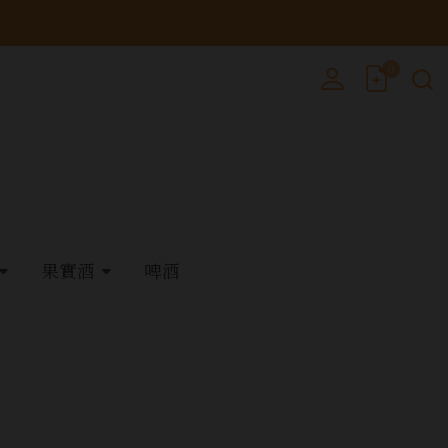
0
果實酒
啤酒