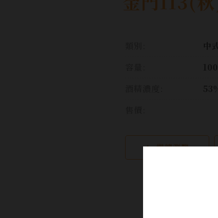
金門113(秋
類別:
中
容量:
10
酒精濃度:
53
售價:
繼續瀏覽