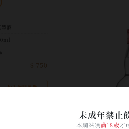
)
式烈酒
00ml
%
$ 750
加入詢問單
未成年禁止
本網站須
滿18歲
才