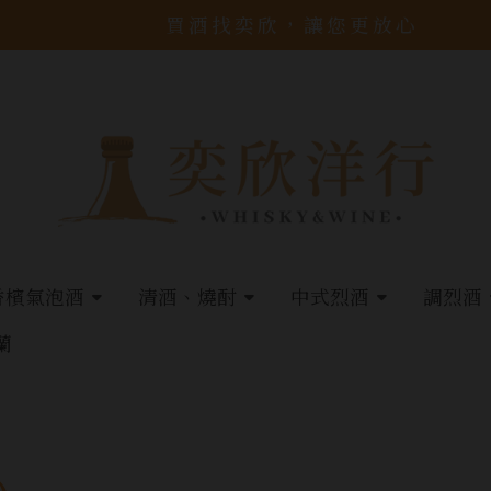
買酒找奕欣，讓您更放心
香檳氣泡酒
清酒、燒酎
中式烈酒
調烈酒
蘭