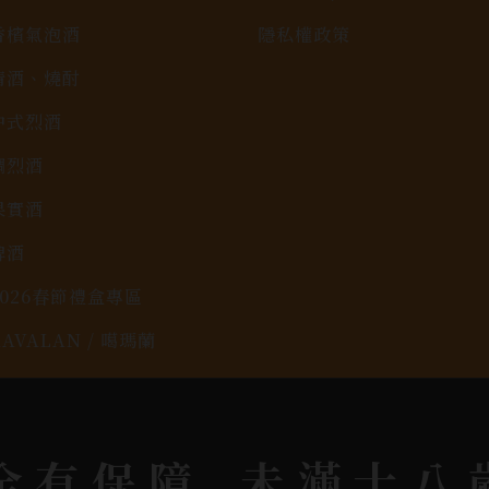
香檳氣泡酒
隱私權政策
清酒、燒酎
中式烈酒
調烈酒
果實酒
啤酒
2026春節禮盒專區
KAVALAN / 噶瑪蘭
rit © 2026.
All rights reserved.
Designed By
Bon
全有保障
未滿十八