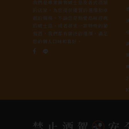
我們是專業銷售威士忌及各式酒類
的店家，為您提供優質的選擇和卓
越的服務。不論您是熱愛品味經典
的威士忌，或者尋求一款特殊的葡
萄酒，我們都有廣泛的選擇，滿足
您的個人口味和喜好。
Copyright 奕欣洋行-酒類專賣｜Wine & Spi
禁止酒駕
安