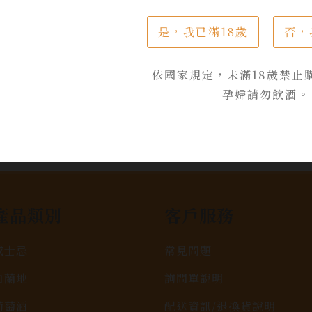
是，我已滿18歲
否，
依國家規定，未滿18歲禁止
孕婦請勿飲酒。
產品類別
客戶服務
威士忌
常見問題
白蘭地
詢問單說明
葡萄酒
配送資訊/退換貨說明