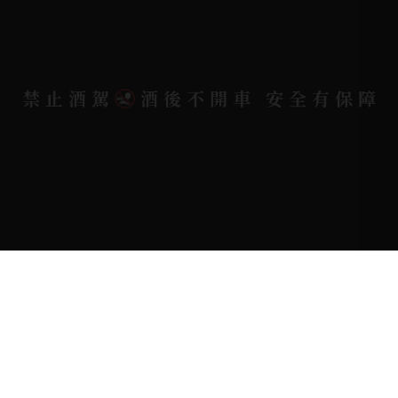
電郵信箱 |
yixin7917909@gmail.com
禁止酒駕
酒後不開車 安全有保障
Copyright 奕欣洋行-酒類專賣｜Wine & Spirit ©
2026.
All rights reserved.
Designed By
Bondlink