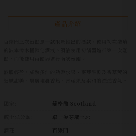
產品介紹
百樂門三次蒸餾是一款限量推出的酒款，使用初次裝填
的波本橡木桶陳化酒液。酒液使用初餾器進行第一次蒸
餾，而後使用再餾器進行兩次蒸餾。
酒體輕盈，成熟多汁的熱帶水果、麥芽餅乾及香草莢的
細膩甜美，層層堆疊香蕉、青蘋果及柔和的煙燻香氣。
國家:
蘇格蘭 Scotland
威士忌分類:
單一麥芽威士忌
酒莊:
百樂門