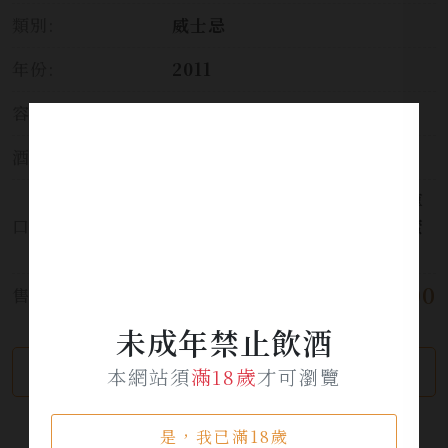
類別:
威士忌
年份:
2011
容量:
700ml
酒精濃度:
46%
熟潤香蕉香氣與燉煮西洋梨的厚
口感:
實甜美果香，融合青蘋果及蜂蜜
的甜美。
$ 1,900
售價:
未成年禁止飲酒
繼續瀏覽
加入詢問單
本網站須
滿18歲
才可瀏覽
是，我已滿18歲