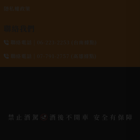
隱私權政策
聯絡我們
聯絡電話 |
06-223-2253 (台南據點)
聯絡電話 |
07-791-2757 (高雄據點)
地址位置 |
高雄市小港區中安路650號
電郵信箱 |
yixin7917909@gmail.com
Copyright 奕欣洋行-酒類專賣｜Wine & Spirit ©
禁止酒駕
酒後不開車 安全有保障
2026.
All rights reserved.
Designed By
Bondlink