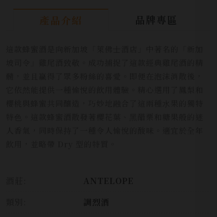
品牌專區
產品介紹
這款蜂蜜酒是向新加坡「萊佛⼠酒店」中著名的「新加
坡司令」雞尾酒致敬。成功捕捉了這款經典雞尾酒的精
髓，並且贏得了眾多粉絲的喜愛。即便在泡沫消散後，
它依然能提供⼀種愉悅的飲⽤體驗。精⼼選⽤了鳳梨和
櫻桃與蜂蜜共同釀造，巧妙地融合了這兩種⽔果的獨特
特⾊。這款蜂蜜酒散發著櫻花葉、⿊醋栗和糖果般的迷
⼈香氣，同時保持了⼀種令⼈愉悅的酸味。適宜於全年
飲⽤，並略帶 Dry 型的特質。
酒莊:
ANTELOPE
類別:
調烈酒