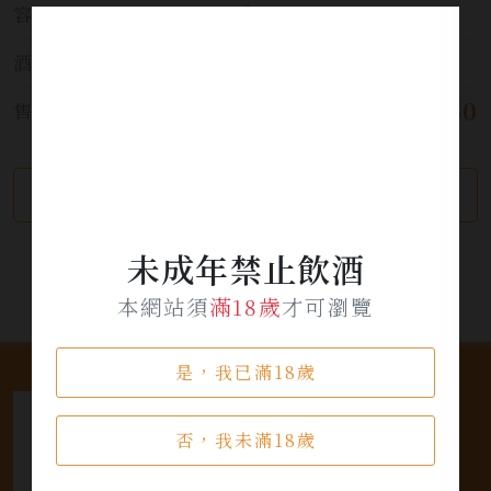
容量:
500ml
酒精濃度:
10%
$ 1,050
售價:
繼續瀏覽
加入詢問單
未成年禁止飲酒
本網站須
滿18歲
才可瀏覽
是，我已滿18歲
否，我未滿18歲