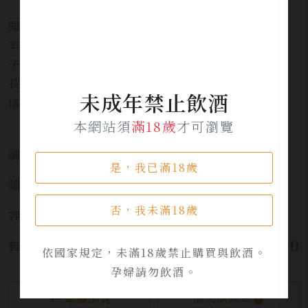
聞香是柔和的柚子、檸檬味，背後烘托著淡淡的山椒的
辛香～酒體圓厚，入口絲滑，酒精感壓得極低，杜松
子、柚子、綠茶的味道揉合得十分和諧，回甘婉約悠
長。酒精度下調了令作品變得更加適合易飲，卻又沒有
未成年禁止飲酒
犠牲到味道的複雜性，非常適合加冰享用
本網站須
滿18歲
才可瀏覽
調烈酒:
琴酒 Gin
是，我已滿18歲
類別:
調烈酒
否，我未滿18歲
容量:
700ml*3
$ 13,000
售價:
依國家規定，未滿18歲禁止購買與飲酒。
孕婦請勿飲酒。
繼續瀏覽
加入詢問單