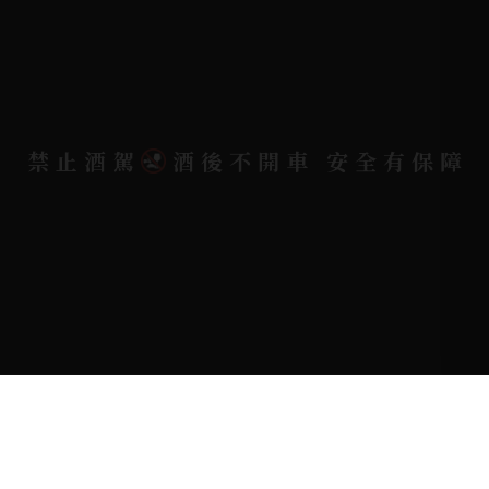
地址位置 |
高雄市小港區中安路650號
電郵信箱 |
yixin7917909@gmail.com
禁止酒駕
酒後不開車 安全有保障
Copyright 奕欣洋行-酒類專賣｜Wine & Spirit ©
2026.
All rights reserved.
Designed By
Bondlink