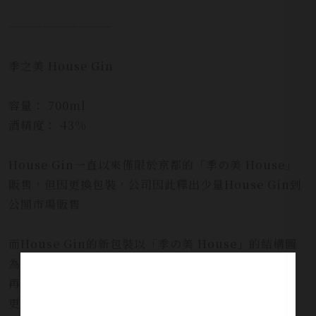
—————————
季之美 House Gin
容量： 700ml
酒精度： 43%
House Gin一直以來僅限於京都的「季の美 House」
販售，但因更換包裝，公司因此釋出少量House Gin到
公開市場販售
而House Gin的新包裝以「季の美 House」的結構圖
為設計概念，口感方面以普通版的「季之美」為基礎，
再以「季の美 House」後園的井水調和至43% ，入口
更加柔軟