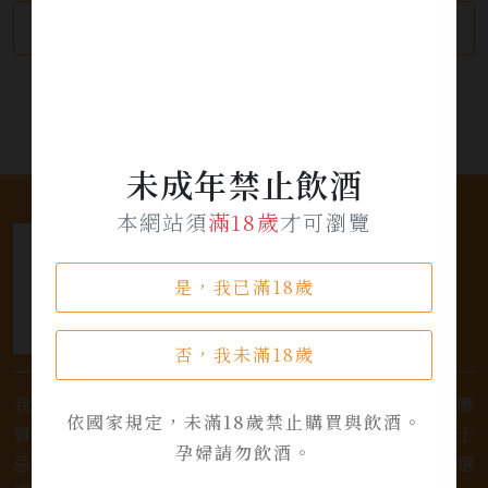
繼續瀏覽
加入詢問單
未成年禁止飲酒
本網站須
滿18歲
才可瀏覽
是，我已滿18歲
否，我未滿18歲
我們是專業銷售威士忌及各式酒類的店家，為您提供優
依國家規定，未滿18歲禁止購買與飲酒。
質的選擇和卓越的服務。不論您是熱愛品味經典的威士
孕婦請勿飲酒。
忌，或者尋求一款特殊的葡萄酒，我們都有廣泛的選