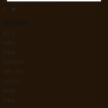
擇，滿足您的個人口味和喜好。
產品類別
威士忌
白蘭地
葡萄酒
香檳氣泡酒
清酒、燒酎
中式烈酒
調烈酒
果實酒