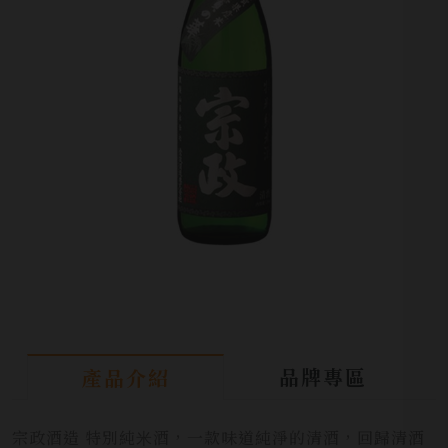
品牌專區
產品介紹
宗政酒造 特別純⽶酒，⼀款味道純淨的清酒，回歸清酒