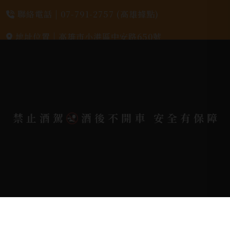
聯絡電話 |
07-791-2757 (高雄據點)
地址位置 |
高雄市小港區中安路650號
電郵信箱 |
yixin7917909@gmail.com
Copyright 奕欣洋行-酒類專賣｜Wine & Spirit ©
禁止酒駕
酒後不開車 安全有保障
2026.
All rights reserved.
Designed By
Bondlink