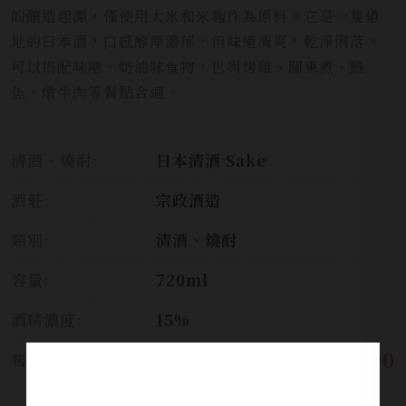
的釀造起源，僅使⽤⼤⽶和⽶麴作為原料。它是⼀隻道
地的⽇本酒，⼝感醇厚濃郁，但味道清爽，乾淨俐落。
可以搭配味噌・奶油味⻝物，也與烤雞、關東煮、鰻
⿂、燉⽜⾁等餐點合適。
清酒、燒酎:
日本清酒 Sake
酒莊:
宗政酒造
類別:
清酒、燒酎
容量:
720ml
酒精濃度:
15%
$ 1,200
售價: