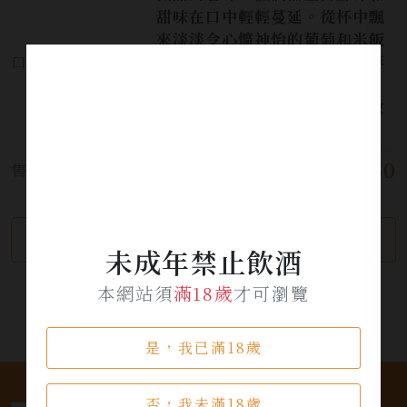
甜味在口中輕輕蔓延。從杯中飄
來淡淡令心懭神怡的葡萄和米飯
口感:
香氣，入口絲滑柔順，酒體中等
有力，米的酸度和甜味充滿口
腔。暖飲更能將雄町的野性解放
出來。
$ 1,550
售價:
繼續瀏覽
加入詢問單
未成年禁止飲酒
本網站須
滿18歲
才可瀏覽
是，我已滿18歲
否，我未滿18歲