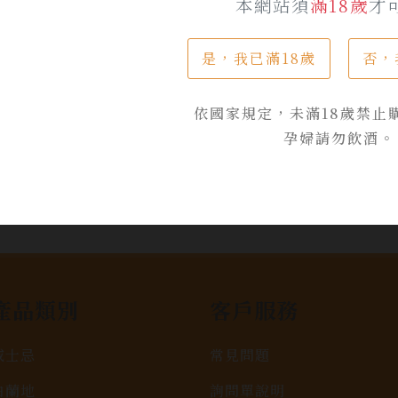
本網站須
滿18歲
才
是，我已滿18歲
否，
依國家規定，未滿18歲禁止
孕婦請勿飲酒。
產品類別
客戶服務
威士忌
常見問題
白蘭地
詢問單說明