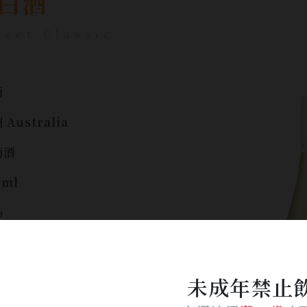
白酒
eet Classic
酒
 Australia
萄酒
0ml
%
$ 770
未成年禁止
加入詢問單