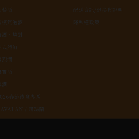
葡萄酒
配送資訊/退換貨說明
香檳氣泡酒
隱私權政策
清酒、燒酎
中式烈酒
調烈酒
果實酒
啤酒
2026春節禮盒專區
KAVALAN / 噶瑪蘭
rit © 2026.
All rights reserved.
Designed By
Bon