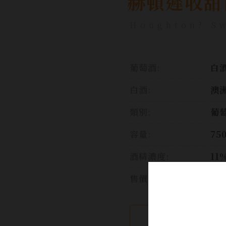
赫頓遲收甜
Houghton? Sw
葡萄酒:
白
白酒:
澳洲
類別:
葡
容量:
75
酒精濃度:
11
售價:
繼續瀏覽