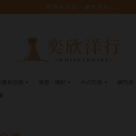
買酒找奕欣，讓您更放心
香檳氣泡酒
清酒、燒酎
中式烈酒
調烈酒
蘭