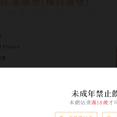
園 雀歌堡(橡特羅堡)
ERRE MOUEIX?Chateau Chantalo
酒
 France
萄酒
0ml
%
未成年禁止
$ 2,330
$ 1,750
本網站須
滿18歲
才