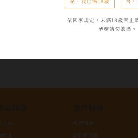
是，我已滿18歲
否，
加入詢問單
依國家規定，未滿18歲禁止
孕婦請勿飲酒。
產品類別
客戶服務
威士忌
常見問題
白蘭地
詢問單說明