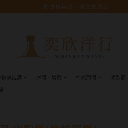
買酒找奕欣，讓您更放心
香檳氣泡酒
清酒、燒酎
中式烈酒
調烈酒
蘭