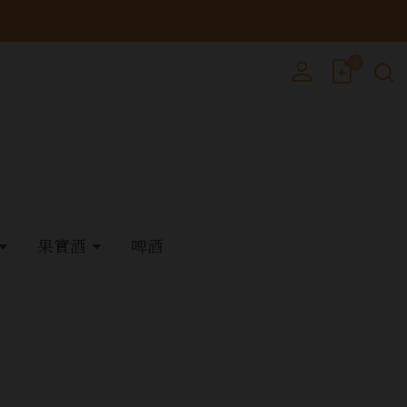
0
果實酒
啤酒