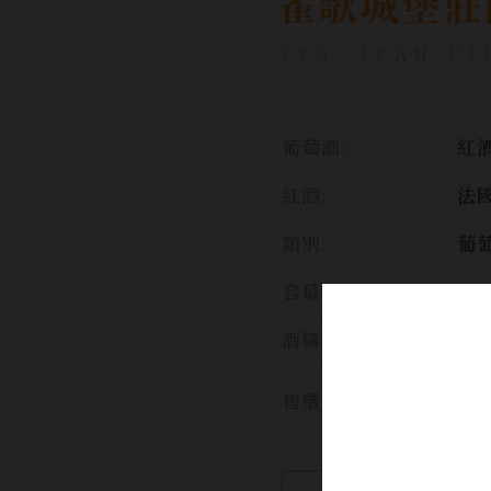
雀歌城堡莊
?TS. JEAN-PI
葡萄酒:
紅
紅酒:
法國
類別:
葡
容量:
75
酒精濃度:
14
售價: