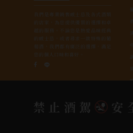
我們是專業銷售威士忌及各式酒類
的店家，為您提供優質的選擇和卓
越的服務。不論您是熱愛品味經典
的威士忌，或者尋求一款特殊的葡
萄酒，我們都有廣泛的選擇，滿足
您的個人口味和喜好。
禁止酒駕
安
Copyright 奕欣洋行-酒類專賣｜Wine & Spi