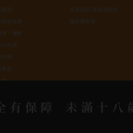
葡萄酒
配送資訊/退換貨說明
香檳氣泡酒
隱私權政策
清酒、燒酎
中式烈酒
調烈酒
果實酒
啤酒
2026春節禮盒專區
全有保障
未滿十八
KAVALAN / 噶瑪蘭
rit © 2026.
All rights reserved.
Designed By
Bon