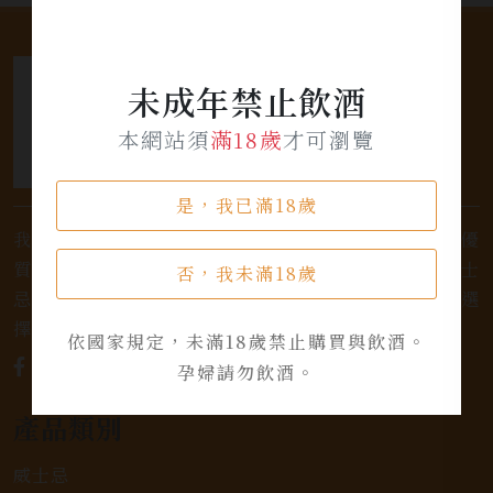
未成年禁止飲酒
本網站須
滿18歲
才可瀏覽
是，我已滿18歲
我們是專業銷售威士忌及各式酒類的店家，為您提供優
質的選擇和卓越的服務。不論您是熱愛品味經典的威士
否，我未滿18歲
忌，或者尋求一款特殊的葡萄酒，我們都有廣泛的選
擇，滿足您的個人口味和喜好。
依國家規定，未滿18歲禁止購買與飲酒。
孕婦請勿飲酒。
產品類別
威士忌