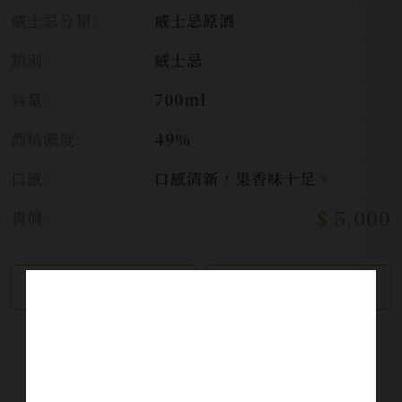
威士忌分類:
威士忌原酒
類別:
威士忌
容量:
700ml
酒精濃度:
49%
口感:
口感清新，果香味十足。
$ 5,000
售價:
繼續瀏覽
加入詢問單