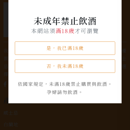
未成年禁止飲酒
本網站須
滿18歲
才可瀏覽
是，我已滿18歲
我們是專業銷售威士忌及各式酒類的店家，為您提供優
質的選擇和卓越的服務。不論您是熱愛品味經典的威士
否，我未滿18歲
忌，或者尋求一款特殊的葡萄酒，我們都有廣泛的選
擇，滿足您的個人口味和喜好。
依國家規定，未滿18歲禁止購買與飲酒。
孕婦請勿飲酒。
產品類別
威士忌
白蘭地