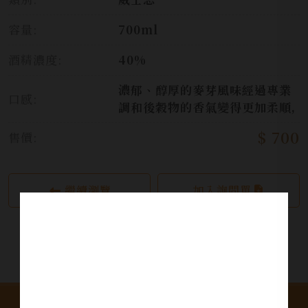
容量:
700ml
酒精濃度:
40%
濃郁、醇厚的麥芽風味經過專業
口感:
調和後穀物的香氣變得更加柔順,
$ 700
售價:
繼續瀏覽
加入詢問單