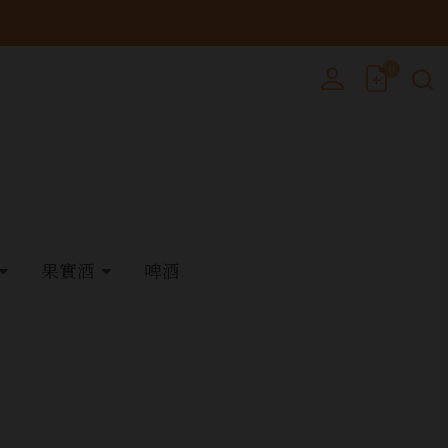
0
果實酒
啤酒