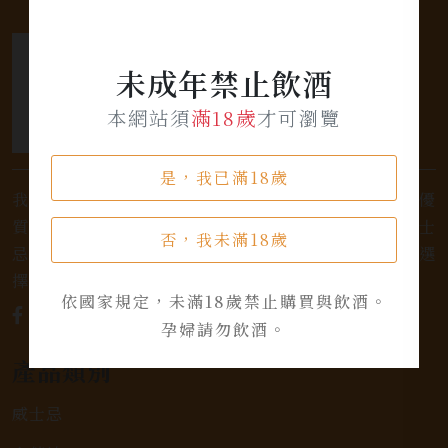
未成年禁止飲酒
本網站須
滿18歲
才可瀏覽
是，我已滿18歲
我們是專業銷售威士忌及各式酒類的店家，為您提供優
質的選擇和卓越的服務。不論您是熱愛品味經典的威士
否，我未滿18歲
忌，或者尋求一款特殊的葡萄酒，我們都有廣泛的選
擇，滿足您的個人口味和喜好。
依國家規定，未滿18歲禁止購買與飲酒。
孕婦請勿飲酒。
產品類別
威士忌