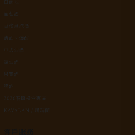
白蘭地
葡萄酒
香檳氣泡酒
清酒、燒酎
中式烈酒
調烈酒
果實酒
啤酒
2026春節禮盒專區
KAVALAN / 噶瑪蘭
客戶服務