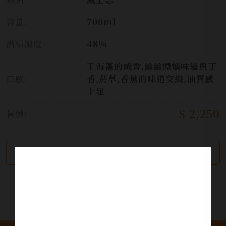
容量:
700ml
酒精濃度:
48%
干海藻的咸香,絲絲煙燻味道與丁
口感:
香,菸草,香蕉的味道交織,油質感
十足
$ 2,250
售價:
繼續瀏覽
加入詢問單