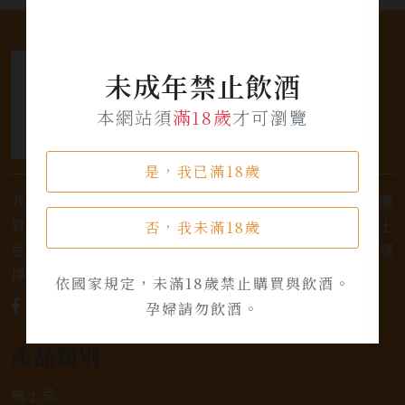
未成年禁止飲酒
本網站須
滿18歲
才可瀏覽
是，我已滿18歲
我們是專業銷售威士忌及各式酒類的店家，為您提供優
質的選擇和卓越的服務。不論您是熱愛品味經典的威士
否，我未滿18歲
忌，或者尋求一款特殊的葡萄酒，我們都有廣泛的選
擇，滿足您的個人口味和喜好。
依國家規定，未滿18歲禁止購買與飲酒。
孕婦請勿飲酒。
產品類別
威士忌