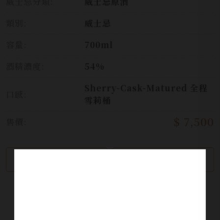
威士忌分類:
威士忌原酒
類別:
威士忌
容量:
700ml
酒精濃度:
54%
Sherry-Cask-Matured 全程
口感:
雪莉桶
$ 7,500
售價:
繼續瀏覽
加入詢問單