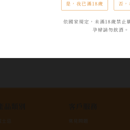
是，我已滿18歲
否，
茴香的風味
$ 1,050
依國家規定，未滿18歲禁止
孕婦請勿飲酒。
加入詢問單
產品類別
客戶服務
威士忌
常見問題