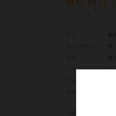
雅柏 阿貝 
Ardbeg Wee B
國家:
蘇格
威士忌分類:
單
類別:
威
年份:
5
容量:
70
酒精濃度:
47
豐
力、
口感:
蹦