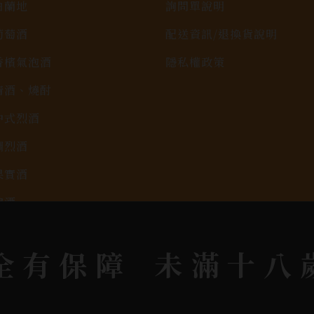
白蘭地
詢問單說明
葡萄酒
配送資訊/退換貨說明
香檳氣泡酒
隱私權政策
清酒、燒酎
中式烈酒
調烈酒
果實酒
啤酒
2026春節禮盒專區
全有保障
未滿十八
KAVALAN / 噶瑪蘭