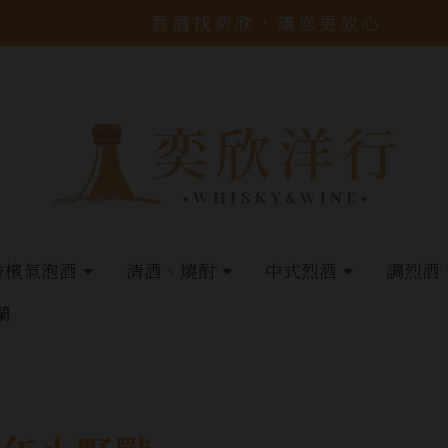
買酒找奕欣，讓您更放心
香檳氣泡酒
清酒、燒酎
中式烈酒
調烈酒
蘭