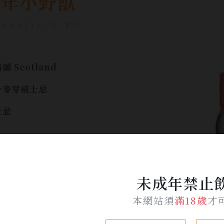
5年小野獸
eastie 5 YO
蘭 Scotland
一麥芽威士忌
士忌
0ml
.7%
未成年禁止
富的口感伴隨著巧克
本網站須
滿18歲
才
煙燻培根 風味, 隨後
出 消毒錠、尤加利和