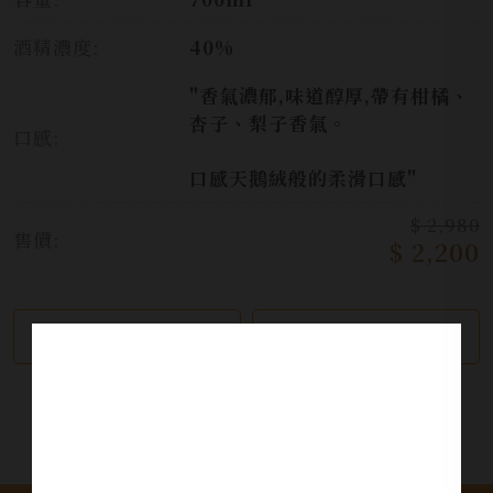
酒精濃度:
40%
"香氣濃郁,味道醇厚,帶有柑橘、
杏子、梨子香氣。
口感:
口感天鵝絨般的柔滑口感"
$ 2,980
售價:
$ 2,200
繼續瀏覽
加入詢問單