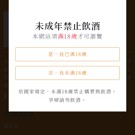
未成年禁止飲酒
本網站須
滿18歲
才可瀏覽
是，我已滿18歲
我們是專業銷售威士忌及各式酒類的店家，為您提供優
質的選擇和卓越的服務。不論您是熱愛品味經典的威士
否，我未滿18歲
忌，或者尋求一款特殊的葡萄酒，我們都有廣泛的選
擇，滿足您的個人口味和喜好。
依國家規定，未滿18歲禁止購買與飲酒。
孕婦請勿飲酒。
產品類別
威士忌