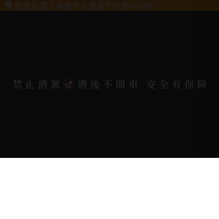
地址位置 |
高雄市小港區中安路650號
電郵信箱 |
yixin7917909@gmail.com
Copyright 奕欣洋行-酒類專賣｜Wine & Spirit ©
禁止酒駕
酒後不開車 安全有保障
2026.
All rights reserved.
Designed By
Bondlink