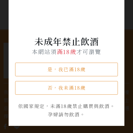
未成年禁止飲酒
本網站須
滿18歲
才可瀏覽
是，我已滿18歲
否，我未滿18歲
我們是專業銷售威士忌及各式酒類的店家，為您提供優
質的選擇和卓越的服務。不論您是熱愛品味經典的威士
依國家規定，未滿18歲禁止購買與飲酒。
忌，或者尋求一款特殊的葡萄酒，我們都有廣泛的選
孕婦請勿飲酒。
擇，滿足您的個人口味和喜好。