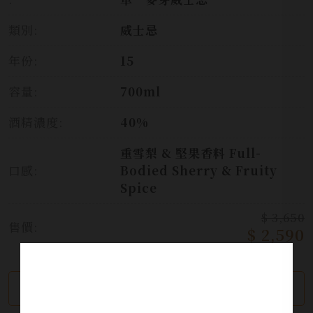
類別:
威士忌
年份:
15
容量:
700ml
酒精濃度:
40%
重雪梨 & 堅果香料 Full-
口感:
Bodied Sherry & Fruity
Spice
$ 3,650
售價:
$ 2,590
繼續瀏覽
加入詢問單