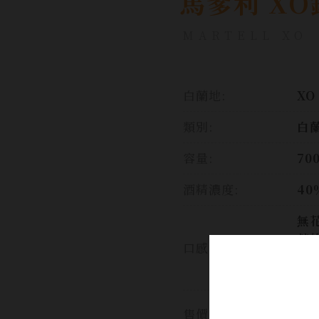
馬爹利 XO
MARTELL XO
白蘭地:
XO
類別:
白
容量:
70
酒精濃度:
40
無
芽
口感:
大
勁
售價: