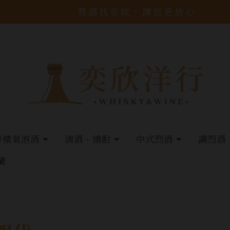
買酒找奕欣，讓您更放心
香檳氣泡酒
清酒、燒酎
中式烈酒
調烈酒
蘭