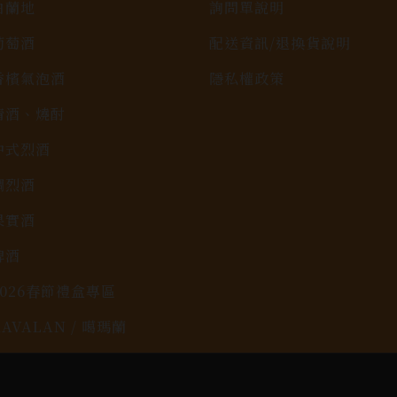
白蘭地
詢問單說明
葡萄酒
配送資訊/退換貨說明
香檳氣泡酒
隱私權政策
清酒、燒酎
中式烈酒
調烈酒
果實酒
啤酒
2026春節禮盒專區
KAVALAN / 噶瑪蘭