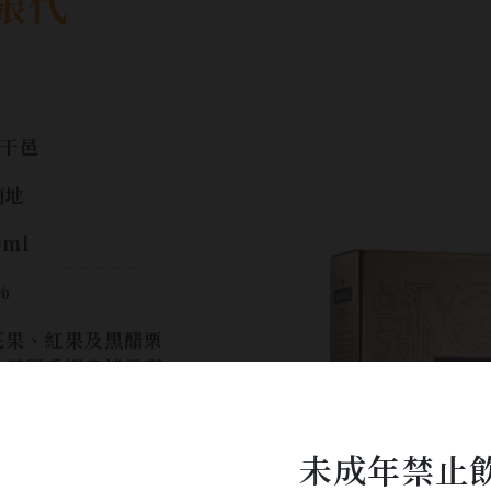
銀代
 干邑
蘭地
0ml
%
花果、紅果及黑醋栗
的醇厚香調盡情呈現
香檳區生命之水的強
和細緻,餘韻持久
未成年禁止
$ 6,800