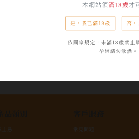
$ 5,500
本網站須
滿18歲
才
是，我已滿18歲
否，
加入詢問單
依國家規定，未滿18歲禁止
孕婦請勿飲酒。
產品類別
客戶服務
威士忌
常見問題