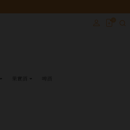
0
果實酒
啤酒