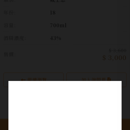
年份:
18
容量:
700ml
酒精濃度:
43%
$ 3,600
售價:
$ 3,000
繼續瀏覽
加入詢問單