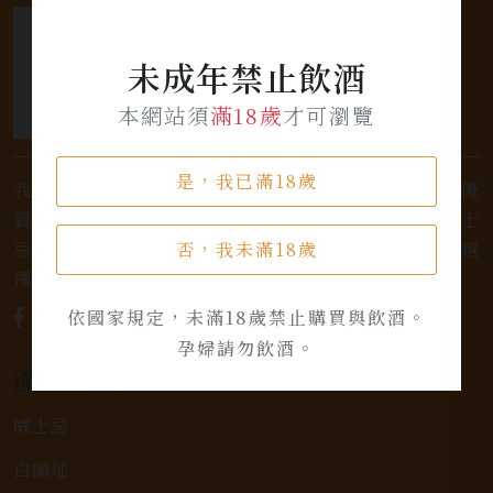
未成年禁止飲酒
本網站須
滿18歲
才可瀏覽
是，我已滿18歲
我們是專業銷售威士忌及各式酒類的店家，為您提供優
質的選擇和卓越的服務。不論您是熱愛品味經典的威士
否，我未滿18歲
忌，或者尋求一款特殊的葡萄酒，我們都有廣泛的選
擇，滿足您的個人口味和喜好。
依國家規定，未滿18歲禁止購買與飲酒。
孕婦請勿飲酒。
產品類別
威士忌
白蘭地