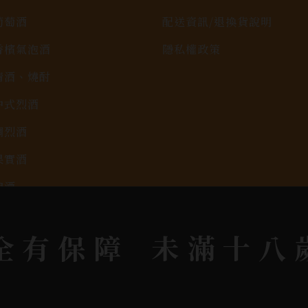
葡萄酒
配送資訊/退換貨說明
香檳氣泡酒
隱私權政策
清酒、燒酎
中式烈酒
調烈酒
果實酒
啤酒
2026春節禮盒專區
全有保障
未滿十八
KAVALAN / 噶瑪蘭
rit © 2026.
All rights reserved.
Designed By
Bon