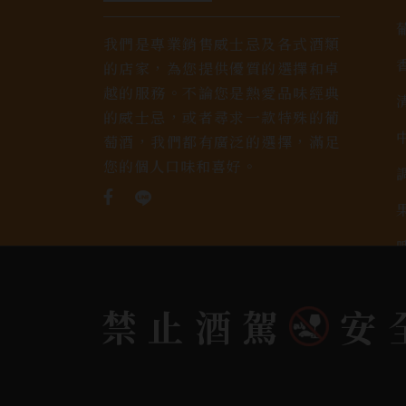
我們是專業銷售威士忌及各式酒類
的店家，為您提供優質的選擇和卓
越的服務。不論您是熱愛品味經典
的威士忌，或者尋求一款特殊的葡
萄酒，我們都有廣泛的選擇，滿足
您的個人口味和喜好。
禁止酒駕
安
Copyright 奕欣洋行-酒類專賣｜Wine & Spi