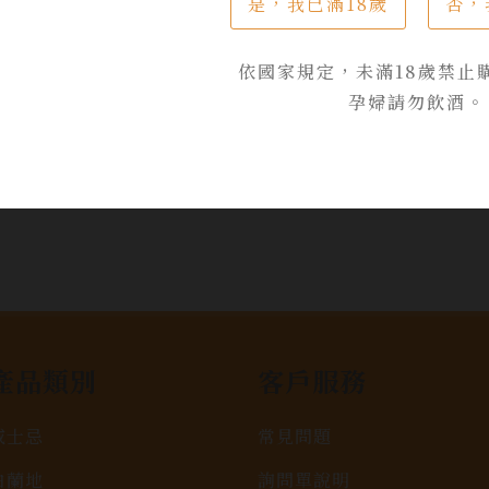
是，我已滿18歲
否，
依國家規定，未滿18歲禁止
孕婦請勿飲酒。
產品類別
客戶服務
威士忌
常見問題
白蘭地
詢問單說明