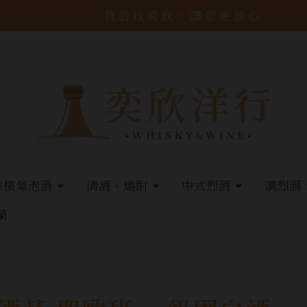
買酒找奕欣，讓您更放心
香檳氣泡酒
清酒、燒酎
中式烈酒
調烈酒
蘭