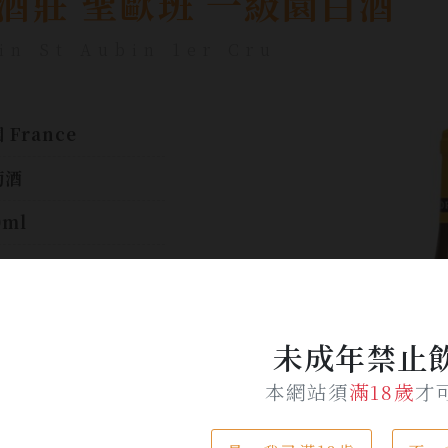
酒莊 聖歐班 一級園白酒
in St Aubin 1er Cru
 France
萄酒
0ml
A
$ 2,100
未成年禁止
加入詢問單
本網站須
滿18歲
才