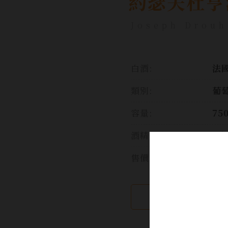
約瑟夫杜亨
Joseph Drouh
白酒:
法國
類別:
葡
容量:
75
酒精濃度:
N/
售價:
繼續瀏覽